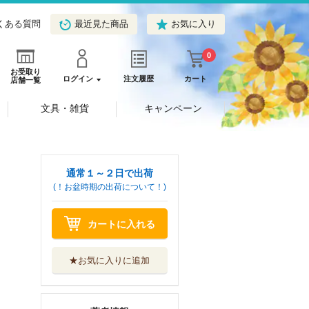
くある質問
最近見た商品
お気に入り
0
お受取り
ログイン
注文履歴
カート
店舗一覧
文具・雑貨
キャンペーン
通常１～２日で出荷
(！お盆時期の出荷について！)
カートに入れる
★お気に入りに追加