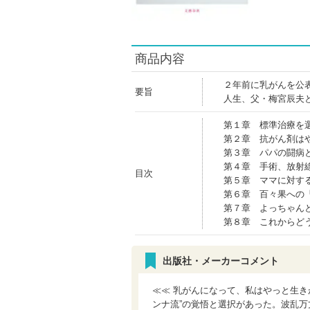
商品内容
２年前に乳がんを公
要旨
人生、父・梅宮辰夫
第１章 標準治療を
第２章 抗がん剤は
第３章 パパの闘病
第４章 手術、放射
目次
第５章 ママに対す
第６章 百々果への
第７章 よっちゃん
第８章 これからど
出版社・メーカーコメント
≪≪ 乳がんになって、私はやっと生き
ンナ流”の覚悟と選択があった。波乱