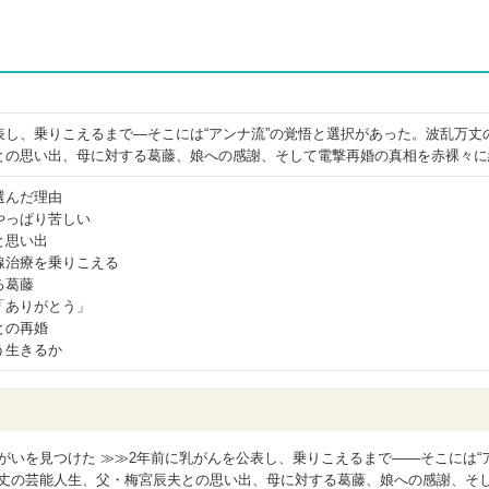
表し、乗りこえるまで―そこには“アンナ流”の覚悟と選択があった。波乱万丈
との思い出、母に対する葛藤、娘への感謝、そして電撃再婚の真相を赤裸々に
選んだ理由
やっぱり苦しい
と思い出
線治療を乗りこえる
る葛藤
「ありがとう」
との再婚
う生きるか
がいを見つけた ≫≫2年前に乳がんを公表し、乗りこえるまで――そこには“
万丈の芸能人生、父・梅宮辰夫との思い出、母に対する葛藤、娘への感謝、そ