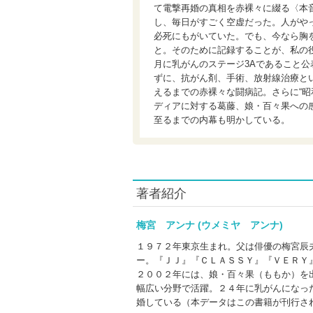
て電撃再婚の真相を赤裸々に綴る〈本
し、毎日がすごく空虚だった。人がや
必死にもがいていた。でも、今なら胸
と。そのために記録することが、私の役
月に乳がんのステージ3Aであること
ずに、抗がん剤、手術、放射線治療と
えるまでの赤裸々な闘病記。さらに“昭
ディアに対する葛藤、娘・百々果への
至るまでの内幕も明かしている。
著者紹介
梅宮 アンナ (ウメミヤ アンナ)
１９７２年東京生まれ。父は俳優の梅宮辰
ー。『ＪＪ』『ＣＬＡＳＳＹ』『ＶＥＲＹ
２００２年には、娘・百々果（ももか）を
幅広い分野で活躍。２４年に乳がんになっ
婚している（本データはこの書籍が刊行さ