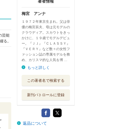
著者情報
梅宮 アンナ
１９７２年東京生まれ。父は俳
優の梅宮辰夫、母は元モデルの
クラウディア。スカウトをきっ
の芸能
かけに、１９歳でモデルデビュ
綴る。
ー。『ＪＪ』『ＣＬＡＳＳＹ』
『ＶＥＲＹ』など数々の女性フ
ァッション誌の専属モデルを務
め、カリスマ的な人気を博 …
もっと詳しく
この著者名で検索する
新刊パトロールに登録
ア
返品について
し