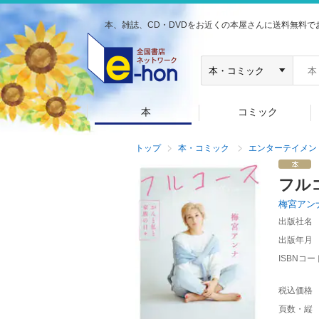
本、雑誌、CD・DVDをお近くの本屋さんに送料無料で
本
コミック
トップ
本・コミック
エンターテイメン
フル
梅宮アン
出版社名
出版年月
ISBNコー
税込価格
頁数・縦