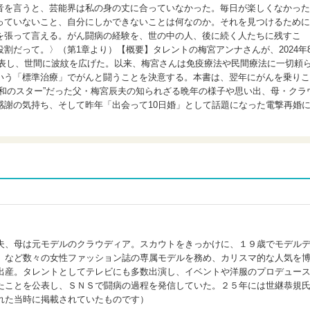
音を言うと、芸能界は私の身の丈に合っていなかった。毎日が楽しくなかった
っていないこと、自分にしかできないことは何なのか。それを見つけるために
を張って言える。がん闘病の経験を、世の中の人、後に続く人たちに残すこ
割だって。〉（第1章より）【概要】タレントの梅宮アンナさんが、2024年
公表し、世間に波紋を広げた。以来、梅宮さんは免疫療法や民間療法に一切頼
いう「標準治療」でがんと闘うことを決意する。本書は、翌年にがんを乗りこ
和のスター”だった父・梅宮辰夫の知られざる晩年の様子や思い出、母・クラ
感謝の気持ち、そして昨年「出会って10日婚」として話題になった電撃再婚
夫、母は元モデルのクラウディア。スカウトをきっかけに、１９歳でモデル
』など数々の女性ファッション誌の専属モデルを務め、カリスマ的な人気を
出産。タレントとしてテレビにも多数出演し、イベントや洋服のプロデュー
たことを公表し、ＳＮＳで闘病の過程を発信していた。２５年には世継恭規
れた当時に掲載されていたものです）