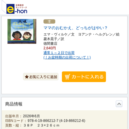
ママのおむかえ、どっちがはやい？
エマ・ヴィルケ／文 ヨアンナ・ヘルグレン／絵
菱木晃子／訳
徳間書店
2,640円
通常１～２日で出荷
(！お盆時期の出荷について！)
商品情報
出版年月：
2026年6月
ISBNコード：
978-4-19-866212-7
(
4-19-866212-6
)
頁数・縦：
３８Ｐ ２３×２６ｃｍ