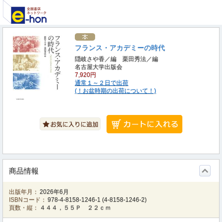
フランス・アカデミーの時代
隠岐さや香／編 栗田秀法／編
名古屋大学出版会
7,920円
通常１～２日で出荷
(！お盆時期の出荷について！)
商品情報
出版年月：
2026年6月
ISBNコード：
978-4-8158-1246-1
(
4-8158-1246-2
)
頁数・縦：
４４４，５５Ｐ ２２ｃｍ