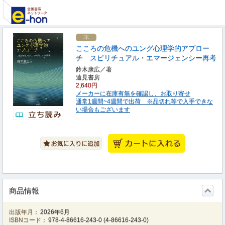
こころの危機へのユング心理学的アプロー
チ スピリチュアル・エマージェンシー再考
鈴木康広／著
遠見書房
2,640円
メーカーに在庫有無を確認し、お取り寄せ
通常1週間~4週間で出荷 ※品切れ等で入手できな
い場合もございます
商品情報
出版年月：
2026年6月
ISBNコード：
978-4-86616-243-0
(
4-86616-243-0
)