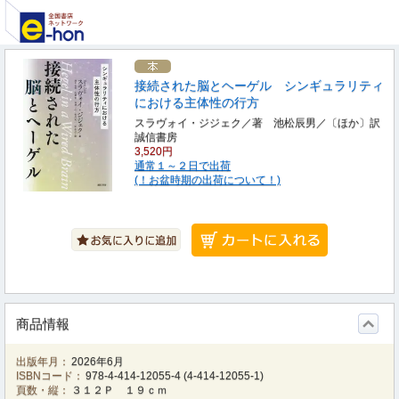
接続された脳とヘーゲル シンギュラリティ
における主体性の行方
スラヴォイ・ジジェク／著 池松辰男／〔ほか〕訳
誠信書房
3,520円
通常１～２日で出荷
(！お盆時期の出荷について！)
商品情報
出版年月：
2026年6月
ISBNコード：
978-4-414-12055-4
(
4-414-12055-1
)
頁数・縦：
３１２Ｐ １９ｃｍ