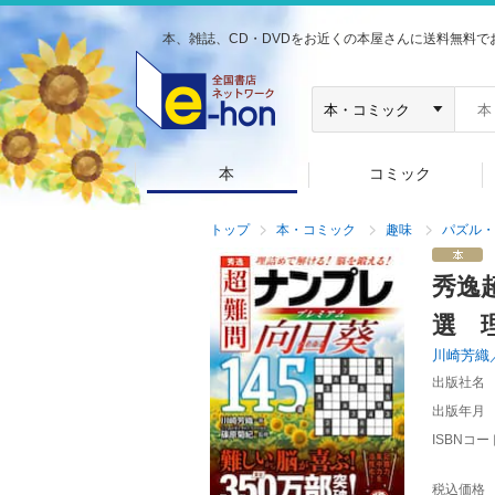
本、雑誌、CD・DVDをお近くの本屋さんに送料無料で
本
コミック
トップ
本・コミック
趣味
パズル・
秀逸
選 
川崎芳織
出版社名
出版年月
ISBNコー
税込価格