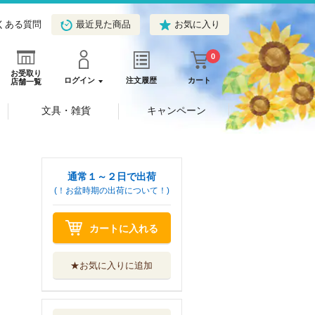
くある質問
最近見た商品
お気に入り
0
お受取り
ログイン
注文履歴
カート
店舗一覧
文具・雑貨
キャンペーン
通常１～２日で出荷
(！お盆時期の出荷について！)
カートに入れる
★お気に入りに追加
ドラゴンゲームブ
ック超脳王 炎...
Ｇａｋｋｅｎ