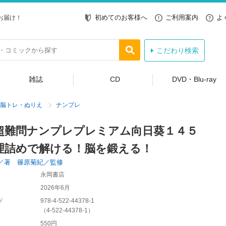
初めてのお客様へ
ご利用案内
よ
お届け！
こだわり検索
雑誌
CD
DVD・Blu-ray
脳トレ・ぬりえ
ナンプレ
超難問ナンプレプレミアム向日葵１４５
理詰めで解ける！脳を鍛える！
／著 篠原菊紀／監修
永岡書店
2026年6月
ド
978-4-522-44378-1
（
4-522-44378-1
）
550円