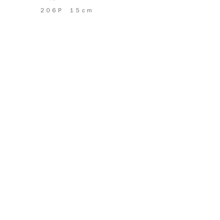
２０６Ｐ １５ｃｍ