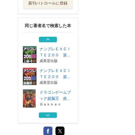
新刊パトロールに登録
登校から下校まで
！先生の言葉か...
Ｇａｋｋｅｎ
同じ著者名で検索した本
イラストで楽しむ
脳活ドリル犬の...
成美堂出版
ナンプレＥＸＣＩ
ＴＥ２００ 楽...
成美堂出版
ナンプレＥＸＣＩ
ＴＥ２００ 楽...
成美堂出版
ドラゴンゲームブ
ック超脳王 炎...
Ｇａｋｋｅｎ
登校から下校まで
！先生の言葉か...
Ｇａｋｋｅｎ