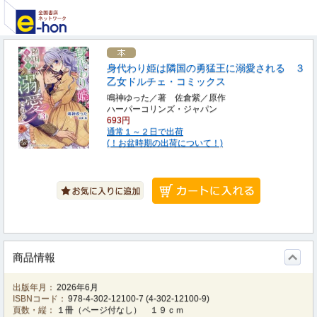
身代わり姫は隣国の勇猛王に溺愛される ３
乙女ドルチェ・コミックス
鳴神ゆった／著 佐倉紫／原作
ハーパーコリンズ・ジャパン
693円
通常１～２日で出荷
(！お盆時期の出荷について！)
商品情報
出版年月：
2026年6月
ISBNコード：
978-4-302-12100-7
(
4-302-12100-9
)
頁数・縦：
１冊（ページ付なし） １９ｃｍ