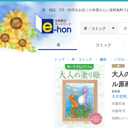
本、雑誌、CD・DVDをお近くの本屋さんに送料無料で
本
コミック
トップ
本・コミック
趣味
パズル・
大人
ル原
新装版
大片忠明
出版社名
出版年月
ISBNコー