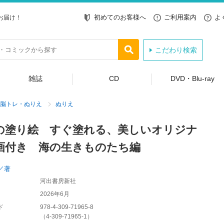
初めてのお客様へ
ご利用案内
よ
お届け！
こだわり検索
雑誌
CD
DVD・Blu-ray
脳トレ・ぬりえ
ぬりえ
の塗り絵 すぐ塗れる、美しいオリジナ
画付き 海の生きものたち編
／著
河出書房新社
2026年6月
ド
978-4-309-71965-8
（
4-309-71965-1
）