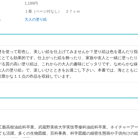
1,199円
１冊（ページ付なし） ２７ｃｍ
名
大人の塗り絵
材を使って彩色し、美しい絵を仕上げてみませんか？塗り絵は色を選んだり指
にとても効果的です。仕上がった絵を飾ったり、家族や友人と一緒に塗ったり
がる質の高い塗り絵は、これからの大人の趣味にピッタリです。なめらかな線
大人の塗り絵』で、楽しいひとときをお過ごし下さい。本書では、海とともに
彩豊かな１１点の作品を収録しています。
工藝高校油絵科卒業。武蔵野美術大学実技専修科油絵科卒業。ネイチャーア
ても活躍。多くの生物図鑑、百科事典、科学図鑑の細密生態画や子供向けの