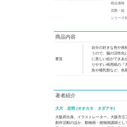
税込価格
頁数・縦
シリーズ
商品内容
自分の好きな色や画
うので、脳の活性化
要旨
に美しい絵ができあ
りやすい画用紙の『
魚や哺乳類など、色
著者紹介
大片 忠明 (オオカタ タダアキ)
大阪府出身。イラストレーター。大阪市立
創作活動のほか、動物画・植物画講師とし