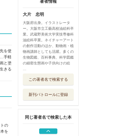
著者情報
大片 忠明
大阪府出身。イラストレータ
ー。大阪市立工藝高校油絵科卒
業。武蔵野美術大学実技専修科
油絵科卒業。ネイチャーアート
の創作活動のほか、動物画・植
先を使
物画講師としても活躍。多くの
…手軽
生物図鑑、百科事典、科学図鑑
画と塗
の細密生態画や子供向けの絵
生きる
…
大人の塗り絵ＰＯ
この著者名で検索する
ＳＴＣＡＲＤ ...
河出書房新社
新刊パトロールに登録
イワシ むれでい
きるさかな
福音館書店
同じ著者名で検索した本
大人の塗り絵 す
ぐ塗れる、美し...
ートの
河出書房新社
絵本を