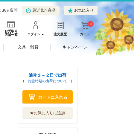
くある質問
最近見た商品
お気に入り
0
お受取り
ログイン
注文履歴
カート
店舗一覧
文具・雑貨
キャンペーン
通常１～２日で出荷
(！お盆時期の出荷について！)
カートに入れる
★お気に入りに追加