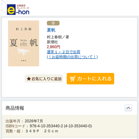
夏帆
村上春樹／著
新潮社
2,860円
通常１～２日で出荷
(！お盆時期の出荷について！)
商品情報
出版年月：
2026年7月
ISBNコード：
978-4-10-353440-2
(
4-10-353440-0
)
頁数・縦：
３４９Ｐ ２０ｃｍ