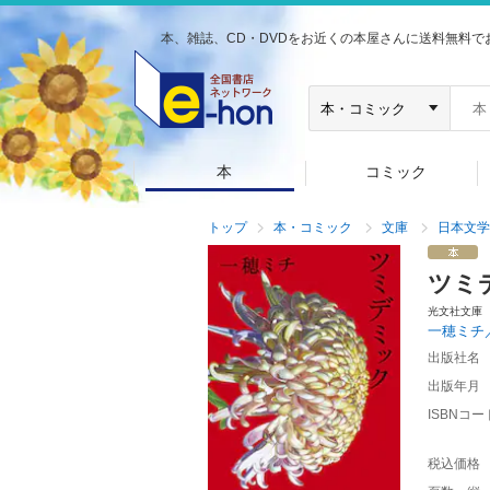
本、雑誌、CD・DVDをお近くの本屋さんに送料無料で
本
コミック
トップ
本・コミック
文庫
日本文学
ツミ
光文社文庫
一穂ミチ
出版社名
出版年月
ISBNコー
税込価格