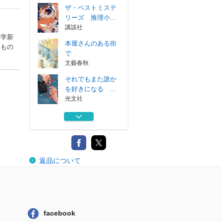
ザ・ベストミステ
リーズ 推理小...
講談社
文学新
本屋さんのある街
たもの
で
文藝春秋
それでもまた誰か
を好きになる ...
光文社
３０の短編小説
朝日新聞出版
ザ・ベストミステ
返品について
リーズ 推理小...
講談社
本屋さんのある街
で
文藝春秋
facebook
それでもまた誰か