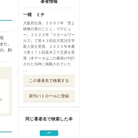
著者情報
一穂 ミチ
大阪府出身。２００７年「雪よ
林檎の香のごとく」でデビュ
ー。２０２２年『スモールワー
現
ルズ』で第４３回吉川英治文学
きた。
新人賞を受賞。２０２４年本書
の、刹
で第１７１回直木三十五賞を受
賞（本データはこの書籍が刊行
された当時に掲載されていた
…
本屋さんのある街
この著者名で検索する
で
文藝春秋
新刊パトロールに登録
それでもまた誰か
っ
を好きになる ...
光文社
同じ著者名で検索した本
３０の短編小説
朝日新聞出版