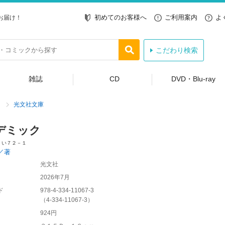
初めてのお客様へ
ご利用案内
よ
お届け！
こだわり検索
雑誌
CD
DVD・Blu-ray
光文社文庫
デミック
 い７２－１
／著
光文社
2026年7月
ド
978-4-334-11067-3
（
4-334-11067-3
）
924円