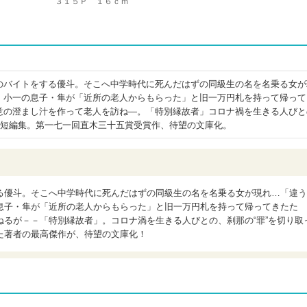
３１５Ｐ １６ｃｍ
のバイトをする優斗。そこへ中学時代に死んだはずの同級生の名を名乗る女が
」小一の息子・隼が「近所の老人からもらった」と旧一万円札を持って帰って
意の澄まし汁を作って老人を訪ね―。「特別縁故者」コロナ禍を生きる人びと
た短編集。第一七一回直木三十五賞受賞作、待望の文庫化。
る優斗。そこへ中学時代に死んだはずの同級生の名を名乗る女が現れ…「違う
息子・隼が「近所の老人からもらった」と旧一万円札を持って帰ってきたた
るが－－「特別縁故者」。コロナ渦を生きる人びとの、刹那の“罪”を切り取
た著者の最高傑作が、待望の文庫化！