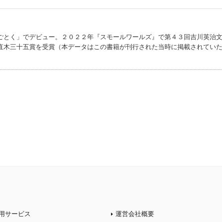
ごとく」でデビュー。２０２２年『スモールワールズ』で第４３回吉川英治
直木三十五賞を受賞（本データはこの書籍が刊行された当時に掲載されてい
用サービス
運営会社概要