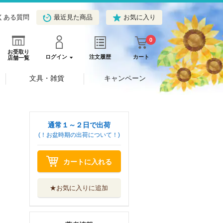
くある質問
最近見た商品
お気に入り
0
お受取り
ログイン
注文履歴
カート
店舗一覧
文具・雑貨
キャンペーン
通常１～２日で出荷
(！お盆時期の出荷について！)
カートに入れる
★お気に入りに追加