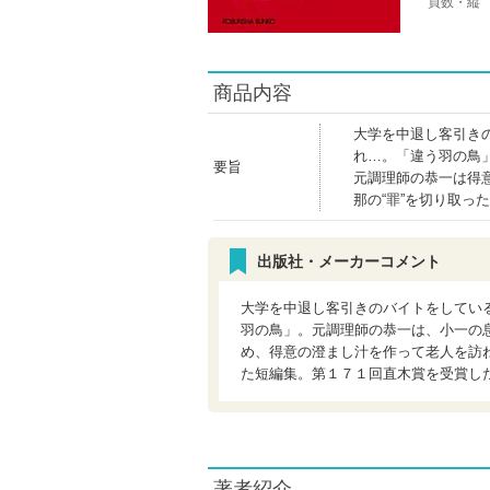
頁数・縦
商品内容
大学を中退し客引き
れ…。「違う羽の鳥
要旨
元調理師の恭一は得
那の“罪”を切り取っ
出版社・メーカーコメント
大学を中退し客引きのバイトをしてい
羽の鳥」。元調理師の恭一は、小一の
め、得意の澄まし汁を作って老人を訪ね
た短編集。第１７１回直木賞を受賞し
著者紹介