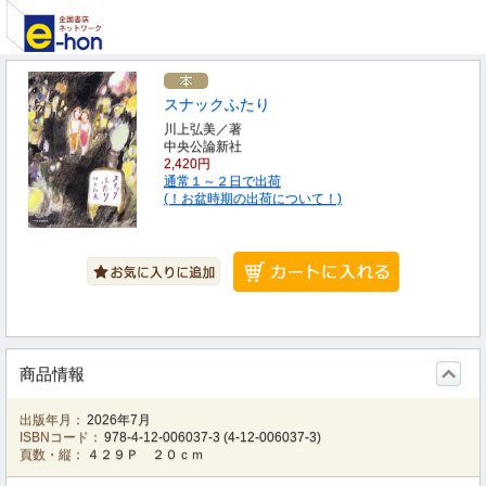
スナックふたり
川上弘美／著
中央公論新社
2,420円
通常１～２日で出荷
(！お盆時期の出荷について！)
商品情報
出版年月：
2026年7月
ISBNコード：
978-4-12-006037-3
(
4-12-006037-3
)
頁数・縦：
４２９Ｐ ２０ｃｍ