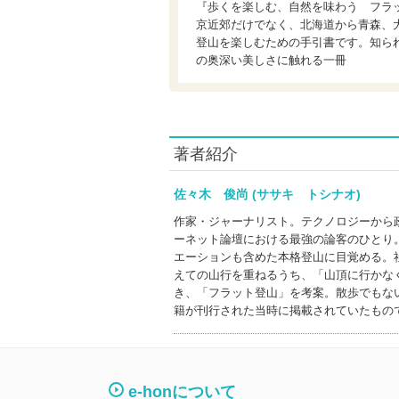
『歩くを楽しむ、自然を味わう フラ
京近郊だけでなく、北海道から青森、
登山を楽しむための手引書です。知ら
の奥深い美しさに触れる一冊
著者紹介
佐々木 俊尚 (ササキ トシナオ)
作家・ジャーナリスト。テクノロジーから
ーネット論壇における最強の論客のひとり
エーションも含めた本格登山に目覚める。
えての山行を重ねるうち、「山頂に行かな
き、「フラット登山」を考案。散歩でもな
籍が刊行された当時に掲載されていたもの
e-honについて