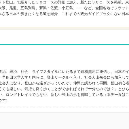
ット登山』で紹介した３０コースの詳細に加え、新たに３０コースを掲載。東
大阪、尾道、五島列島、新潟・佐渡、小豆島、……など、全国各地でフラット
れざる日本の歩きたくなる道を紹介、これまでの観光ガイドブックにない日本
政治、経済、社会、ライフスタイルにいたるまで縦横無尽に発信し、日本の
。早稲田大学入学と同時に、登山サークルへ入り、社会人山岳会にも加入し
社会人になり、登山から遠ざかっていたが、仲間に誘われて再開。登山初心
くても楽しい。気持ち良く歩くことができればそれで十分なのでは？」とひ
い、ロングトレイルでもない、新しい登山の形を提唱している（本データは
です）