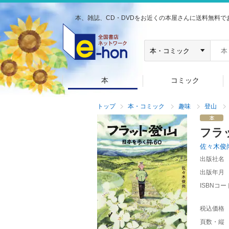
本、雑誌、CD・DVDをお近くの本屋さんに送料無料で
本
コミック
トップ
本・コミック
趣味
登山
フラ
佐々木俊
出版社名
出版年月
ISBNコー
税込価格
頁数・縦