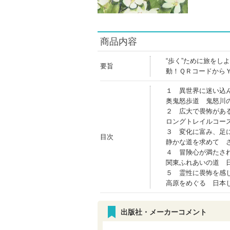
商品内容
“歩く”ために旅を
要旨
動！ＱＲコードから
１ 異世界に迷い込
奥鬼怒歩道 鬼怒川
２ 広大で畏怖があ
ロングトレイルコー
３ 変化に富み、足
目次
静かな道を求めて 
４ 冒険心が満たさ
関東ふれあいの道 
５ 霊性に畏怖を感
高原をめぐる 日本
出版社・メーカーコメント