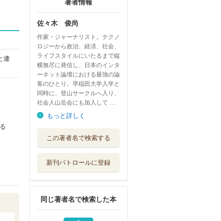
著者情報
佐々木 俊尚
作家・ジャーナリスト。テクノ
ロジーから政治、経済、社会、
ライフスタイルにいたるまで縦
と連
横無尽に発信し、日本のインタ
ーネット論壇における最強の論
客のひとり。早稲田大学入学と
同時に、登山サークルへ入り、
社会人山岳会にも加入して …
もっと詳しく
る
ＧｉｔＬａｂに学
この著者名で検索する
ぶパフォーマン...
翔泳社
新刊パトロールに登録
ビッグテックはな
ぜＳＦ作家をコ...
徳間書店
同じ著者名で検索した本
日蓮の手紙
扶桑社