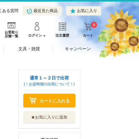
くある質問
最近見た商品
お気に入り
0
お受取り
ログイン
注文履歴
カート
店舗一覧
文具・雑貨
キャンペーン
通常１～２日で出荷
(！お盆時期の出荷について！)
カートに入れる
★お気に入りに追加