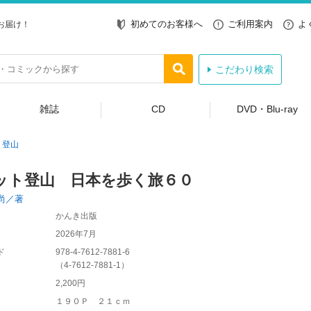
初めてのお客様へ
ご利用案内
よ
お届け！
こだわり検索
雑誌
CD
DVD・Blu-ray
登山
ット登山 日本を歩く旅６０
尚／著
かんき出版
2026年7月
ド
978-4-7612-7881-6
（
4-7612-7881-1
）
2,200円
１９０Ｐ ２１ｃｍ