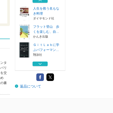
人生を救う名もな
き料理
ダイヤモンド社
フラット登山 歩
くを楽しむ、自...
かんき出版
ＧｉｔＬａｂに学
ぶパフォーマン...
翔泳社
インタ
ビッグテックはな
てバリ
ぜＳＦ作家をコ...
者を交
徳間書店
らめ
日蓮の手紙
この書
返品について
扶桑社
人生を救う名もな
き料理
ダイヤモンド社