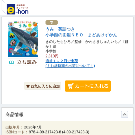
うみ 英語つき
小学館の図鑑ＮＥＯ まどあけずかん
きのしたちひろ／監修 かわさきしゅんいち／〔ほ
か〕絵
小学館
2,310円
通常１～２日で出荷
(！お盆時期の出荷について！)
商品情報
出版年月：
2026年7月
ISBNコード：
978-4-09-217423-8
(
4-09-217423-3
)