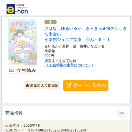
おはなしゆるいるか きらきら★海のふしぎ
な出会い
小学館ジュニア文庫 ジみ－９－１
みいるか／原作・絵 白井かなこ／著
小学館
902円
通常１～２日で出荷
(！お盆時期の出荷について！)
商品情報
出版年月：
2026年7月
ISBNコード：
978-4-09-231552-5
(
4-09-231552-X
)