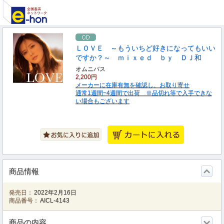
ＬＯＶＥ ～もういちど好きになってもいい
ですか？～ ｍｉｘｅｄ ｂｙ ＤＪ和
オムニバス
2,200円
メーカーに在庫有無を確認し、お取り寄せ
通常1週間~4週間で出荷 ※品切れ等で入手できな
い場合もございます
商品情報
発売日：
2022年2月16日
商品番号：
AICL-4143
商品の内容