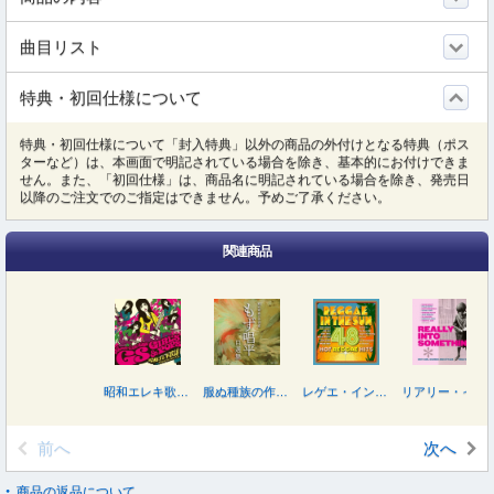
曲目リスト
特典・初回仕様について
特典・初回仕様について「封入特典」以外の商品の外付けとなる特典（ポス
ターなど）は、本画面で明記されている場合を除き、基本的にお付けできま
せん。また、「初回仕様」は、商品名に明記されている場合を除き、発売日
以降のご注文でのご指定はできません。予めご了承ください。
関連商品
昭和エレキ歌謡～ＧＳ＆ガールズポップス～
服ぬ種族の作詞家 もず唱平自選集
レゲエ・イン・ザ・サン
リアリー・イントゥ・サムシン－ブリット・ガール・サウンズ・アンド・スタイルズ １９６２－１９７０
前へ
次へ
商品の返品について