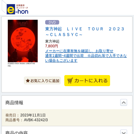
東方神起 ＬＩＶＥ ＴＯＵＲ ２０２３
～ＣＬＡＳＳＹＣ～
東方神起
7,800円
メーカーに在庫有無を確認し、お取り寄せ
通常1週間~4週間で出荷 ※品切れ等で入手できな
い場合もございます
(C)2023 AVEX MUSIC CREATIVE
INC.
商品情報
発売日：
2023年11月1日
商品番号：
AVBK-43242/3
商品の内容