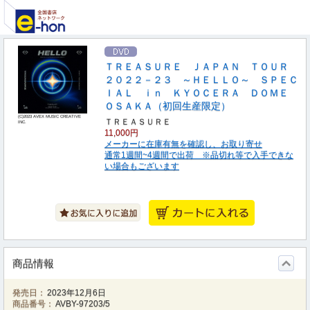
ＴＲＥＡＳＵＲＥ ＪＡＰＡＮ ＴＯＵＲ
２０２２－２３ ～ＨＥＬＬＯ～ ＳＰＥＣ
ＩＡＬ ｉｎ ＫＹＯＣＥＲＡ ＤＯＭＥ
ＯＳＡＫＡ（初回生産限定）
(C)2023 AVEX MUSIC CREATIVE
ＴＲＥＡＳＵＲＥ
INC.
11,000円
メーカーに在庫有無を確認し、お取り寄せ
通常1週間~4週間で出荷 ※品切れ等で入手できな
い場合もございます
商品情報
発売日：
2023年12月6日
商品番号：
AVBY-97203/5