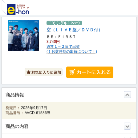
空（ＬＩＶＥ盤／ＤＶＤ付）
ＢＥ：ＦＩＲＳＴ
3,740円
通常１～２日で出荷
(！お盆時期の出荷について！)
商品情報
発売日：
2025年9月17日
商品番号：
AVCD-61586/B
商品の内容