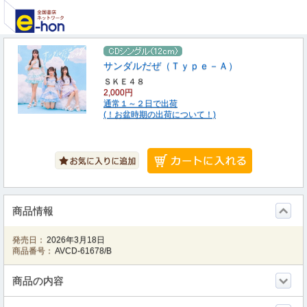
サンダルだぜ（Ｔｙｐｅ－Ａ）
ＳＫＥ４８
2,000円
通常１～２日で出荷
(！お盆時期の出荷について！)
商品情報
発売日：
2026年3月18日
商品番号：
AVCD-61678/B
商品の内容