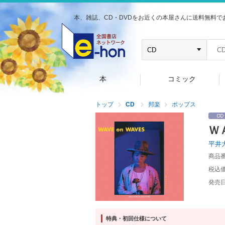
本、雑誌、CD・DVDをお近くの本屋さんに送料無料で
本
コミック
トップ
CD
邦楽
ポップス
Ｗ
平井
商品
税込
発売
特典・初回仕様について