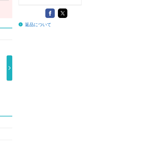
返品について
Ｉ
ＴＨＥ ＧＩＦ
ＴＨＥ ＧＩＦ
ＴＨＥ ＧＩＦ
Ｔ
Ｔ（ＤＶＤ付 …
Ｔ（初回生産 …
4,950円
2,200円
平井大
3,056円