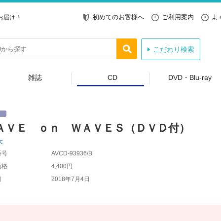
初めてのお客様へ
ご利用案内
よ
お届け！
こだわり検索
雑誌
CD
DVD・Blu-ray
ＡＶＥ ｏｎ ＷＡＶＥＳ（ＤＶＤ付）
大
番号
AVCD-93936/B
価格
4,400円
日
2018年7月4日