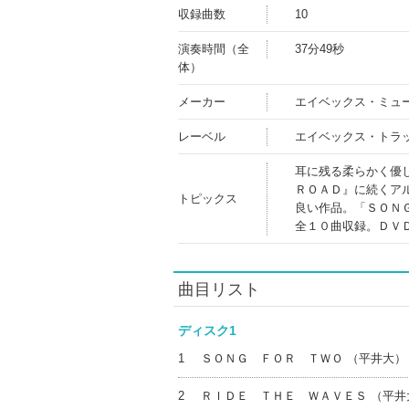
収録曲数
10
演奏時間（全
37分49秒
体）
メーカー
エイベックス・ミュ
レーベル
エイベックス・トラ
耳に残る柔らかく優
ＲＯＡＤ』に続くア
トピックス
良い作品。「ＳＯＮ
全１０曲収録。ＤＶ
曲目リスト
ディスク1
1
ＳＯＮＧ ＦＯＲ ＴＷＯ （平井大）
2
ＲＩＤＥ ＴＨＥ ＷＡＶＥＳ （平井