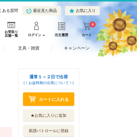
くある質問
最近見た商品
お気に入り
0
お受取り
ログイン
注文履歴
カート
店舗一覧
文具・雑貨
キャンペーン
通常１～２日で出荷
(！お盆時期の出荷について！)
カートに入れる
★お気に入りに追加
新譜パトロールに登録