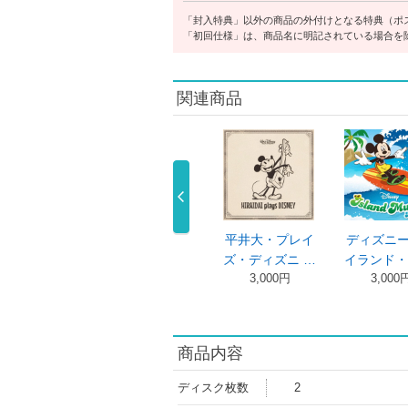
「封入特典」以外の商品の外付けとなる特典（ポ
「初回仕様」は、商品名に明記されている場合を
関連商品
平井大・プレイ
ディズニー・ア
ＬＯＶＥ＋ＰＥ
ＬＯＶ
ズ・ディズニ …
イランド・ミ …
ＡＣＥ
ＡＣＥ
3,000円
3,000円
7,
平井大
4,000円
商品内容
ディスク枚数
2