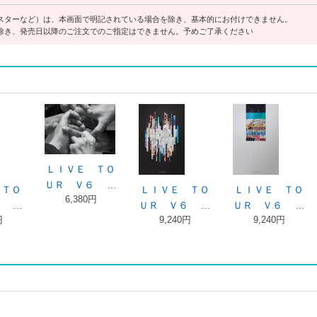
スターなど）は、本画面で明記されている場合を除き、基本的にお付けできません。
除き、発売日以降のご注文でのご指定はできません。予めご了承ください
ＬＩＶＥ ＴＯ
ＵＲ Ｖ６ …
ＴＯ
Ｖｅｒｙ６ Ｂ
Ｖｅｒｙ６ Ｂ
6,380円
 …
ＥＳＴ（初回 …
ＥＳＴ（初回 …
円
5,280円
5,280円