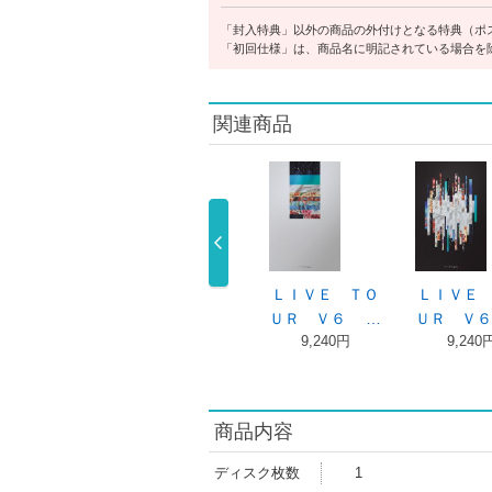
「封入特典」以外の商品の外付けとなる特典（ポ
「初回仕様」は、商品名に明記されている場合を
関連商品
ＬＩＶＥ ＴＯ
ＵＲ Ｖ６ …
ＩＶＥ ＴＯ
ＬＩＶＥ ＴＯ
ＬＩＶＥ 
6,380円
Ｒ Ｖ６ …
ＵＲ Ｖ６ …
ＵＲ Ｖ６
9,240円
9,240円
9,240
商品内容
ディスク枚数
1