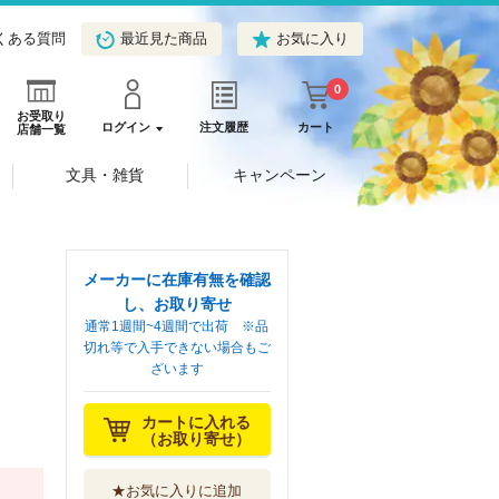
くある質問
最近見た商品
お気に入り
0
お受取り
ログイン
注文履歴
カート
店舗一覧
文具・雑貨
キャンペーン
メーカーに在庫有無を確認
し、お取り寄せ
通常1週間~4週間で出荷 ※品
切れ等で入手できない場合もご
ざいます
カートに入れる
（お取り寄せ）
★お気に入りに追加