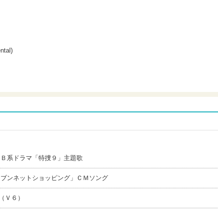
al)
ＮＢ系ドラマ「特捜９」主題歌
セブンネットショッピング」ＣＭソング
（Ｖ６）