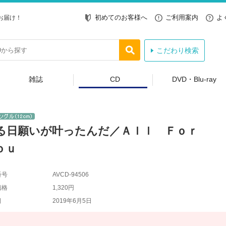
初めてのお客様へ
ご利用案内
よ
お届け！
こだわり検索
雑誌
CD
DVD・Blu-ray
る日願いが叶ったんだ／Ａｌｌ Ｆｏｒ
ｏｕ
番号
AVCD-94506
価格
1,320円
日
2019年6月5日