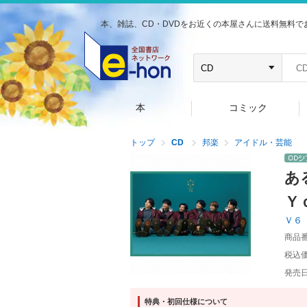
本、雑誌、CD・DVDをお近くの本屋さんに送料無料で
本
コミック
トップ
CD
邦楽
アイドル・芸能
あ
Ｙ
Ｖ６
商品
税込
発売
特典・初回仕様について