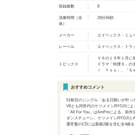
収録曲数
8
演奏時間（全
29分56秒
体）
メーカー
エイベックス・ミュ
レーベル
エイベックス・トラ
Ｖ６の１９年１月に
トピックス
ドラマ「特捜９」の
ｒ Ｙｏｕ」、「Ｓ
おすすめコメント
51枚目のシングル「ある日願いが叶っ
V6とも同世代のケツメイシRYOJI
「All For You」はAmPmによる
ダンスチューン。ケツメイシRYOJI
通常盤のCDには新曲2曲を含む全4曲