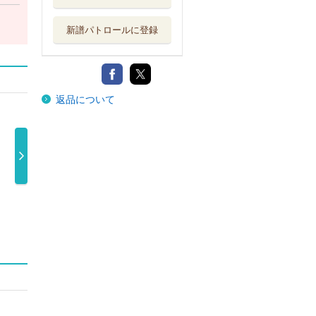
新譜パトロールに登録
返品について
Ｖｅｒｙ６ Ｂ
ＳＴＥＰ（初回
ＳＴＥＰ（初回
ＳＴ
ＥＳＴ
盤Ａ／ＤＶＤ …
盤Ａ／Ｂｌｕ …
4,180円
4,180円
Ｖ６
3,960円
4