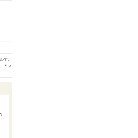
ルで、
 Ｆｏ
の