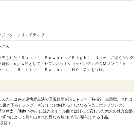
ージック・クリエイティヴ
ックス
発売された「Ｓｕｐｅｒ Ｐｏｗｅｒｓ／Ｒｉｇｈｔ Ｎｏｗ」に続くシング
主題歌。ｃ／ｗ曲として「セブンネットショッピング」のＣＭソング「Ａｌｌ
ｗｅｅｔ Ｂｉｔｔｅｒ Ｒａｉｎ」、「ＮＯＩＺ」を収録。
たんだ」は井ノ原快彦主演で高視聴率を誇るドラマ「特捜9」主題歌。今作は
による書き下ろしソング。V6としては約3年ぶりとなる仲良しポップソング。
、前作清水翔太「Right Now」に続きタイトル曲とは打って変わった大人の魅力全開
とAmPmによって引き出された異なる魅力のV6が堪能できる作品。
を収録！