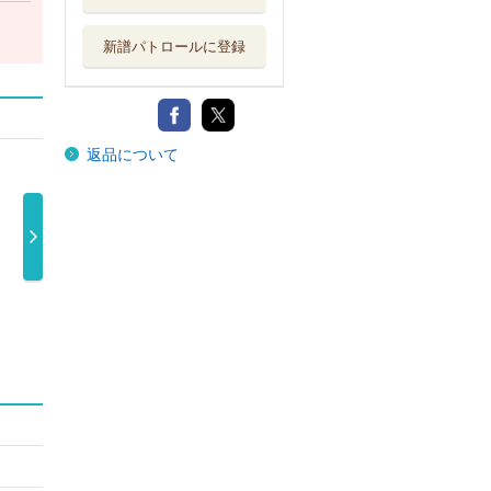
新譜パトロールに登録
返品について
回
ＳＴＥＰ（初回
ＳＴＥＰ（初回
僕らは まだ／
…
盤Ａ／Ｂｌｕ …
盤Ｂ）
ＭＡＧＩＣ …
4,180円
1,980円
Ｖ６
4,180円