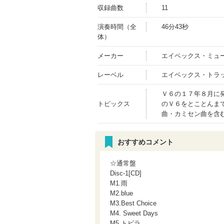
収録曲数
11
演奏時間（全
46分43秒
体）
メーカー
エイベックス・ミュ
レーベル
エイベックス・トラ
Ｖ６の１７年８月に
トピックス
のＶ６をとことんま
曲・カミセン曲を含
おすすめコメント
☆通常盤
Disc-1[CD]
M1.雨
M2.blue
M3.Best Choice
M4. Sweet Days
M5.トビラ