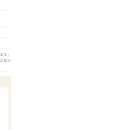
２１」
ニセン