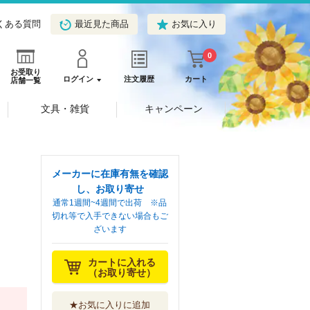
くある質問
最近見た商品
お気に入り
0
お受取り
ログイン
注文履歴
カート
店舗一覧
文具・雑貨
キャンペーン
メーカーに在庫有無を確認
し、お取り寄せ
通常1週間~4週間で出荷 ※品
切れ等で入手できない場合もご
ざいます
カートに入れる
（お取り寄せ）
★お気に入りに追加