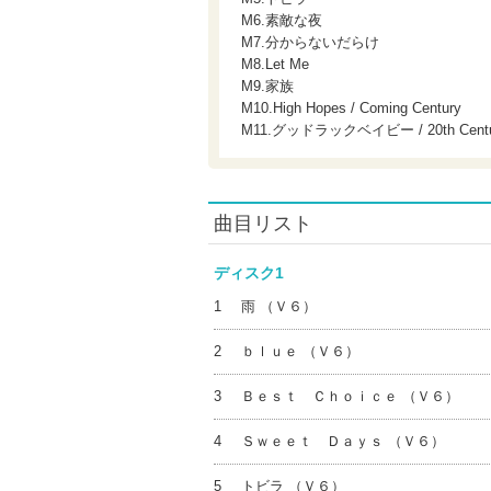
M6.素敵な夜
M7.分からないだらけ
M8.Let Me
M9.家族
M10.High Hopes / Coming Century
M11.グッドラックベイビー / 20th Centu
曲目リスト
ディスク1
1
雨 （Ｖ６）
2
ｂｌｕｅ （Ｖ６）
3
Ｂｅｓｔ Ｃｈｏｉｃｅ （Ｖ６）
4
Ｓｗｅｅｔ Ｄａｙｓ （Ｖ６）
5
トビラ （Ｖ６）