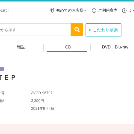
初めてのお客様へ
ご利用案内
よ
お届け！
こだわり検索
雑誌
CD
DVD・Blu-ray
ＴＥＰ
番号
AVCD-96797
価格
3,300円
日
2021年9月4日