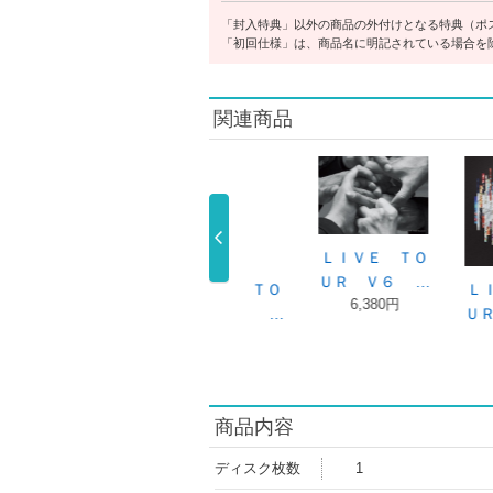
「封入特典」以外の商品の外付けとなる特典（ポ
「初回仕様」は、商品名に明記されている場合を
関連商品
ＬＩＶＥ ＴＯ
ＵＲ Ｖ６ …
ＬＩＶＥ ＴＯ
ＬＩＶＥ ＴＯ
Ｖｅｒ
6,380円
ＵＲ Ｖ６ …
ＵＲ Ｖ６ …
ＥＳＴ
9,240円
9,240円
5,
商品内容
ディスク枚数
1