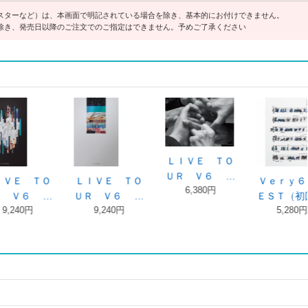
スターなど）は、本画面で明記されている場合を除き、基本的にお付けできません。
除き、発売日以降のご注文でのご指定はできません。予めご了承ください
ｙ６ Ｂ
Ｖｅｒｙ６ Ｂ
Ｖｅｒｙ６ Ｂ
ＳＴＥＰ（初
（初回 …
ＥＳＴ（初回 …
ＥＳＴ
盤Ａ／ＤＶＤ 
280円
5,280円
4,180円
Ｖ６
3,960円