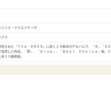
ージック・クリエイティヴ
ックス
発売された『Ｔｈｅ ＯＮＥＳ』に続く１４枚目のアルバムで、「今」「２０
で追求した作品。「雨」、「ｂｌｕｅ」、「Ｂｅｓｔ Ｃｈｏｉｃｅ」他、ト
む全１１曲収録。