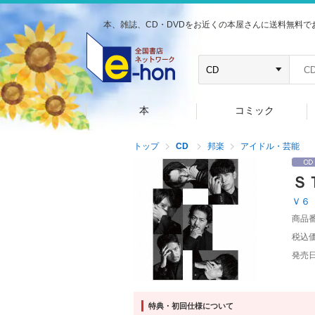
本、雑誌、CD・DVDをお近くの本屋さんに送料無料で
本
コミック
トップ
CD
邦楽
アイドル・芸能
Ｓ
Ｖ６
商品
税込
発売
特典・初回仕様について