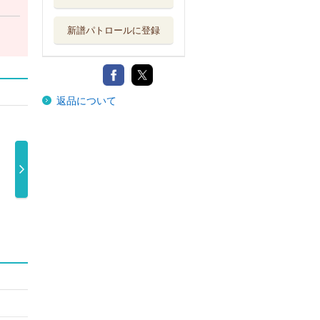
新譜パトロールに登録
返品について
東方神起 ＬＩ
Ｌｉｍｅ ＆
Ｌｉｍｅ ＆
ＰＡ
ＶＥ ＴＯＵ …
Ｌｅｍｏｎ（ …
Ｌｅｍｏｎ（ …
Ｌ 
7,800円
2,310円
2,310円