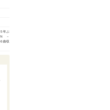
５年ぶ
Ｎ －
６曲収
の