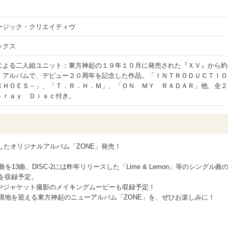
ージック・クリエイティヴ
ックス
による二人組ユニット：東方神起の１９年１０月に発売された『ＸＶ』から約
・アルバムで、デビュー２０周年を記念した作品。「ＩＮＴＲＯＤＵＣＴＩＯ
ＣＨＯＥＳ－」、「Ｔ．Ｒ．Ｈ．Ｍ」、「ＯＮ ＭＹ ＲＡＤＡＲ」他、全２
－ｒａｙ Ｄｉｓｃ付き。
したオリジナルアルバム「ZONE」発売！
曲を13曲、DISC-2には昨年リリースした「Lime & Lemon」等のシングル曲
”を収録予定。
やジャケット撮影のメイキングムービーも収録予定！
たな境地を迎える東方神起のニューアルバム「ZONE」を、ぜひお楽しみに！