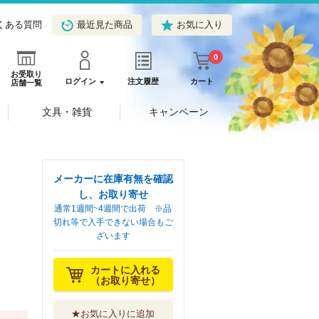
くある質問
最近見た商品
お気に入り
0
お受取り
ログイン
注文履歴
カート
店舗一覧
文具・雑貨
キャンペーン
メーカーに在庫有無を確認
し、お取り寄せ
通常1週間~4週間で出荷 ※品
切れ等で入手できない場合もご
ざいます
カートに入れる
（お取り寄せ）
★お気に入りに追加