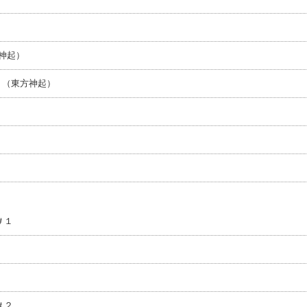
神起）
 （東方神起）
＃１
＃２