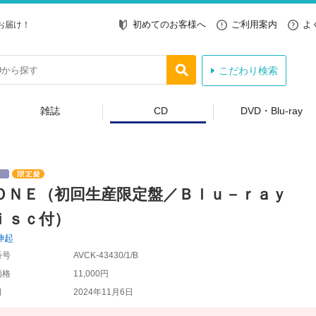
初めてのお客様へ
ご利用案内
よ
お届け！
こだわり検索
雑誌
CD
DVD・Blu-ray
ＯＮＥ（初回生産限定盤／Ｂｌｕ－ｒａｙ
ｉｓｃ付）
神起
番号
AVCK-43430/1/B
価格
11,000円
日
2024年11月6日