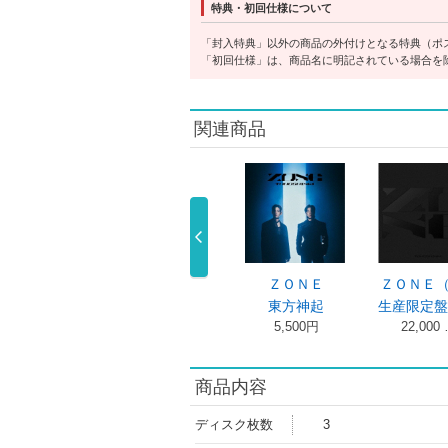
特典・初回仕様について
「封入特典」以外の商品の外付けとなる特典（ポ
「初回仕様」は、商品名に明記されている場合を
関連商品
方神起 ２０
ＺＯＮＥ（初回
ＺＯＮＥ
ＺＯＮＥ
ｈ Ａｎｎ …
生産限定盤／ …
東方神起
生産限定盤
8,500円
11,000 …
5,500円
22,000
商品内容
ディスク枚数
3