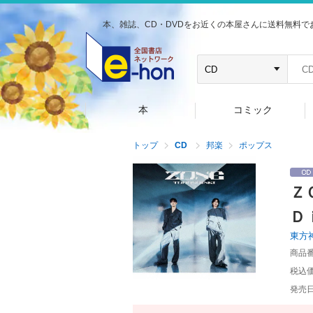
本、雑誌、CD・DVDをお近くの本屋さんに送料無料で
本
コミック
トップ
CD
邦楽
ポップス
Ｚ
Ｄ
東方
商品
税込
発売