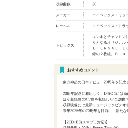
収録曲数
26
メーカー
エイベックス・ミュ
レーベル
エイベックス・トラ
ユンホとチャンミン
りとなるオリジナル
トピックス
ＥＴＥＲＮＡＬ Ｅ
録の２枚組。Ｂｌｕ
おすすめコメント
東方神起の日本デビュー20周年を記念
20周年記念に相応しく、DISC-1には新
ほか新録曲含む7曲を収録した”全20曲
収録映像には最新ミュージックビデオ
来年2025年の20周年を目前に、新
【2CD+BD(スマプラ対応)】
収録曲数：20曲+ Bonus Track(A)