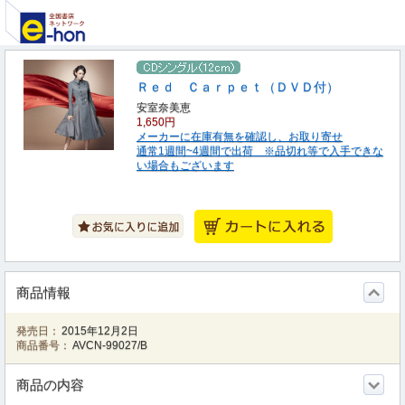
Ｒｅｄ Ｃａｒｐｅｔ（ＤＶＤ付）
安室奈美恵
1,650円
メーカーに在庫有無を確認し、お取り寄せ
通常1週間~4週間で出荷 ※品切れ等で入手できな
い場合もございます
商品情報
発売日：
2015年12月2日
商品番号：
AVCN-99027/B
商品の内容