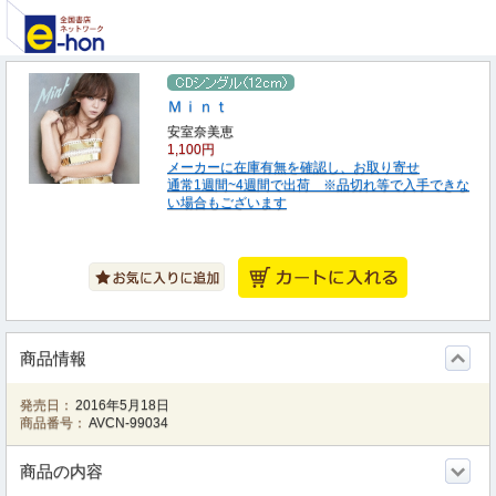
Ｍｉｎｔ
安室奈美恵
1,100円
メーカーに在庫有無を確認し、お取り寄せ
通常1週間~4週間で出荷 ※品切れ等で入手できな
い場合もございます
商品情報
発売日：
2016年5月18日
商品番号：
AVCN-99034
商品の内容