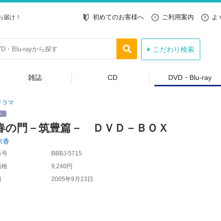
初めてのお客様へ
ご利用案内
よ
お届け！
こだわり検索
雑誌
CD
DVD・Blu-ray
ドラマ
春の門－筑豊篇－ ＤＶＤ－ＢＯＸ
京香
番号
BBBJ-5715
価格
9,240円
日
2005年9月23日