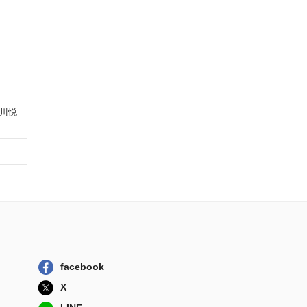
川悦
facebook
X