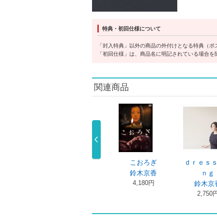
特典・初回仕様について
「封入特典」以外の商品の外付けとなる特典（ポ
「初回仕様」は、商品名に明記されている場合を
関連商品
曲
３９－刑法第三
こおろぎ
ｄｒｅｓｓ－ｉ
香
十九条－鈴木 …
鈴木京香
ｎｇ
円
4,180円
4,180円
鈴木京香
2,750円