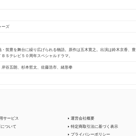
ャーズ
地・筑豊を舞台に繰り広げられる物語。原作は五木寛之。出演は鈴木京香、豊
ＴＢＳテレビ５０周年スペシャルドラマ。
、岸谷五朗、杉本哲太、佐藤浩市、緒形拳
用サービス
運営会社概要
店について
特定商取引法に基づく表示
プライバシーポリシー