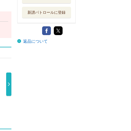
新譜パトロールに登録
返品について
ンドバージ
セカンドバージ
セカンドバージ
木曜組曲
スタンダ …
ン スタンダ …
ン スペシャ …
鈴木京香
4,180円
5,280円
5,280円
4,180円