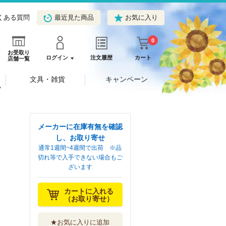
くある質問
最近見た商品
お気に入り
0
お受取り
ログイン
注文履歴
カート
店舗一覧
文具・雑貨
キャンペーン
メーカーに在庫有無を確認
し、お取り寄せ
通常1週間~4週間で出荷 ※品
切れ等で入手できない場合もご
ざいます
カートに入れる
（お取り寄せ）
★お気に入りに追加