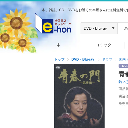
本、雑誌、CD・DVDをお近くの本屋さんに送料無料で
本
コミック
トップ
DVD・Blu-ray
ドラマ
国内
青
鈴木
商品
税込
発売