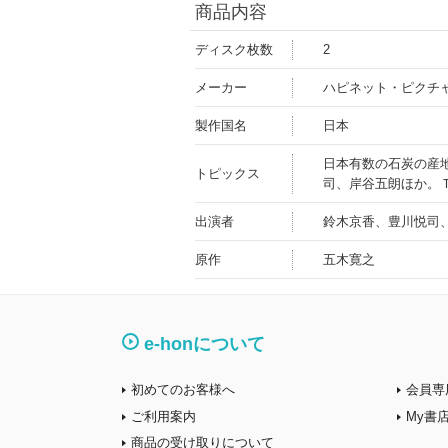
商品内容
ディスク枚数
2
メーカー
ハピネット・ピクチ
製作国名
日本
日本有数の石炭の産
トピックス
司、岸谷五朗ほか。
出演者
鈴木京香、豊川悦司
原作
五木寛之
e-honについて
初めてのお客様へ
会員専
ご利用案内
My書
商品の受け取りについて