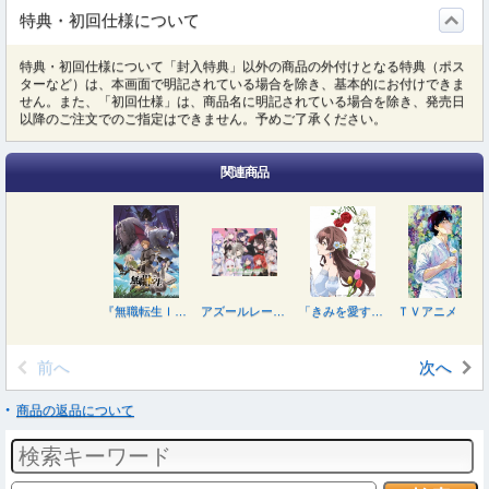
特典・初回仕様について
特典・初回仕様について「封入特典」以外の商品の外付けとなる特典（ポス
ターなど）は、本画面で明記されている場合を除き、基本的にお付けできま
せん。また、「初回仕様」は、商品名に明記されている場合を除き、発売日
以降のご注文でのご指定はできません。予めご了承ください。
関連商品
『無職転生ＩＩＩ ～異世界行ったら本気だす～』Ｂｌｕ－ｒａｙ Ｃｈａｐｔｅｒ ２
アズールレーン びそくぜんしんっ！にっ！！ Ｂｌｕ－ｒａｙ ＢＯＸ
「きみを愛する気はない」と言った次期公爵様がなぜか溺愛してきます Ｂｌｕ－ｒａｙ 下巻（初回生産限定盤）
ＴＶアニメ『神の雫』Ｂｌｕ－ｒａｙ ＢＯＸ 下巻
前へ
次へ
商品の返品について