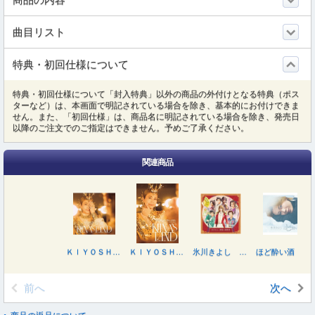
曲目リスト
特典・初回仕様について
特典・初回仕様について「封入特典」以外の商品の外付けとなる特典（ポス
ターなど）は、本画面で明記されている場合を除き、基本的にお付けできま
せん。また、「初回仕様」は、商品名に明記されている場合を除き、発売日
以降のご注文でのご指定はできません。予めご了承ください。
関連商品
ＫＩＹＯＳＨＩ ＨＩＫＡＷＡ＋ＫＩＩＮＡ． ＣｏｎｃｅｒｔＴｏｕｒ２０２５～ＫＩＩＮＡ’Ｓ ＬＡＮＤ～
ＫＩＹＯＳＨＩ ＨＩＫＡＷＡ＋ＫＩＩＮＡ． ＣｏｎｃｅｒｔＴｏｕｒ２０２５～ＫＩＩＮＡ’Ｓ ＬＡＮＤ～
氷川きよし 劇場主題歌集
ほど酔い酒
前へ
次へ