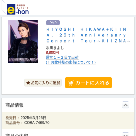
ＫＩＹＯＳＨＩ ＨＩＫＡＷＡ＋ＫＩＩＮ
Ａ． ２５ｔｈ Ａｎｎｉｖｅｒｓａｒｙ
Ｃｏｎｃｅｒｔ Ｔｏｕｒ～ＫＩＩＺＮＡ～
氷川きよし
8,800円
通常１～２日で出荷
(！お盆時期の出荷について！)
商品情報
発売日：
2025年3月26日
商品番号：
COBA-7469/70
商品の内容