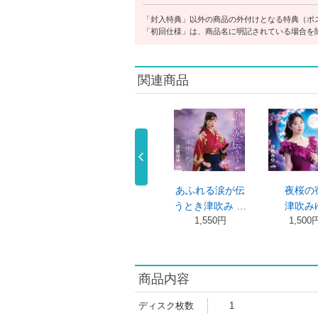
「封入特典」以外の商品の外付けとなる特典（ポ
「初回仕様」は、商品名に明記されている場合を
関連商品
さ
望郷こころ歌
あふれる涙が伝
夜桜の宿
Ｖｏｌ．３ …
うとき津吹み …
津吹みゆ
1,731円
1,550円
1,500円
商品内容
ディスク枚数
1