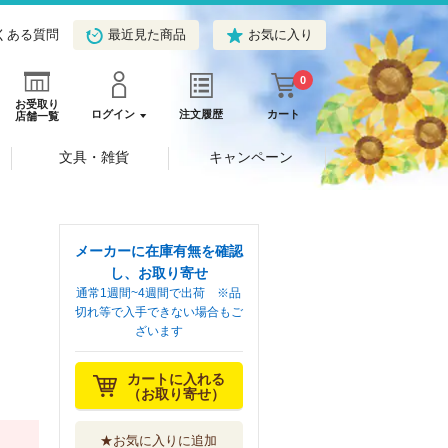
くある質問
最近見た商品
お気に入り
0
お受取り
ログイン
注文履歴
カート
店舗一覧
文具・雑貨
キャンペーン
メーカーに在庫有無を確認
し、お取り寄せ
通常1週間~4週間で出荷 ※品
切れ等で入手できない場合もご
ざいます
カートに入れる
（お取り寄せ）
★お気に入りに追加