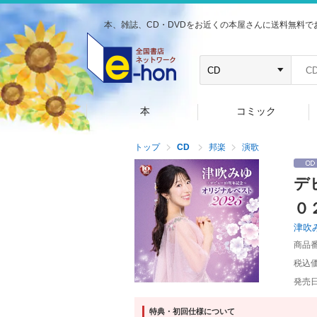
本、雑誌、CD・DVDをお近くの本屋さんに送料無料で
本
コミック
トップ
CD
邦楽
演歌
デ
０
津吹
商品
税込
発売
特典・初回仕様について