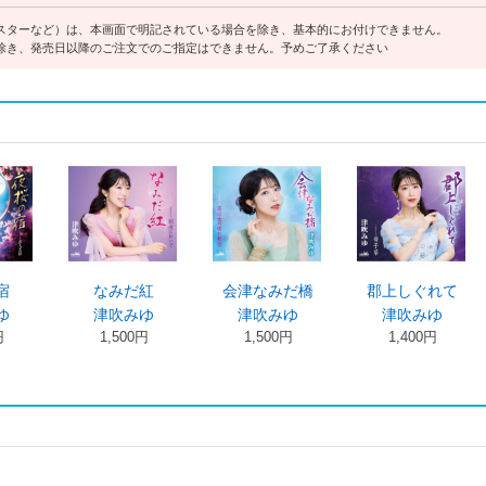
スターなど）は、本画面で明記されている場合を除き、基本的にお付けできません。
除き、発売日以降のご注文でのご指定はできません。予めご了承ください
なみだ紅
会津なみだ橋
郡上しぐれて
おんな
津吹みゆ
津吹みゆ
津吹みゆ
1,500円
1,500円
1,400円
津
1,