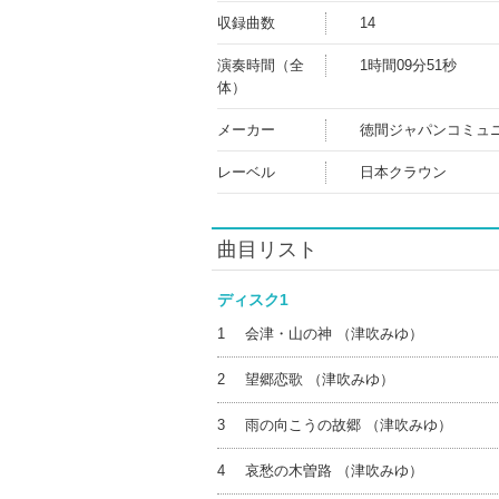
収録曲数
14
演奏時間（全
1時間09分51秒
体）
メーカー
徳間ジャパンコミュ
レーベル
日本クラウン
曲目リスト
ディスク1
1
会津・山の神 （津吹みゆ）
2
望郷恋歌 （津吹みゆ）
3
雨の向こうの故郷 （津吹みゆ）
4
哀愁の木曽路 （津吹みゆ）