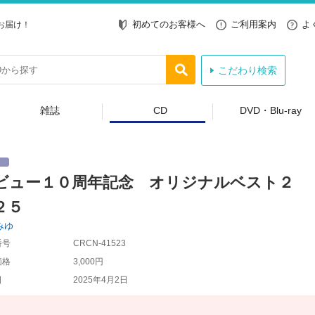
初めてのお客様へ
ご利用案内
よ
お届け！
こだわり検索
雑誌
CD
DVD・Blu-ray
ビュー１０周年記念 オリジナルベスト２
２５
みゆ
番号
CRCN-41523
価格
3,000円
日
2025年4月2日