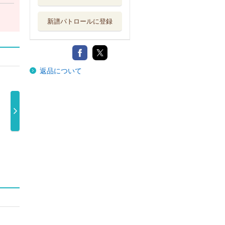
新譜パトロールに登録
返品について
の嵯峨野
東京ホタル
おんなの津軽
笑顔いっぱい
路
津吹みゆ
津吹みゆ
にのせて～デ 
1,350円
1,350円
2,600円
吹みゆ
400円