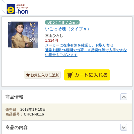
いごっそ魂（タイプＡ）
三山ひろし
1,324円
メーカーに在庫有無を確認し、お取り寄せ
通常1週間~4週間で出荷 ※品切れ等で入手できな
い場合もございます
商品情報
発売日：
2018年1月10日
商品番号：
CRCN-8116
商品の内容