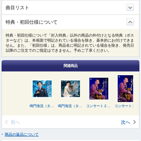
曲目リスト
特典・初回仕様について
特典・初回仕様について「封入特典」以外の商品の外付けとなる特典（ポス
ターなど）は、本画面で明記されている場合を除き、基本的にお付けできま
せん。また、「初回仕様」は、商品名に明記されている場合を除き、発売日
以降のご注文でのご指定はできません。予めご了承ください。
関連商品
鳴門海流（タイプＢ）
鳴門海流（タイプＡ）
コンサート２０２５ ～心に響く 温もりの唄～
コンサート２０２５ ～心に響く 温もりの唄～
前へ
次へ
商品の返品について