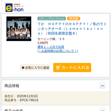
てか ＨＡＰＰＹのＨＡＰＰＹ！／私のラミ
ンタッチオーネ（Ｌａｍｅｎｔａｚｉｏｎ
ｅ）（初回生産限定盤Ｂ）
モーニング娘。’２５
2,090円
通常１～２日で出荷
(！お盆時期の出荷について！)
商品情報
発売日：
2025年12月3日
商品番号：
EPCE-7961/2
商品の内容