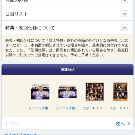
曲目リスト
特典・初回仕様について
特典・初回仕様について「封入特典」以外の商品の外付けとなる特典（ポス
ターなど）は、本画面で明記されている場合を除き、基本的にお付けできま
せん。また、「初回仕様」は、商品名に明記されている場合を除き、発売日
以降のご注文でのご指定はできません。予めご了承ください。
関連商品
モーニング娘。’２５ コンサートツアー秋 ～Ｍｏｖｉｎ’ Ｆｏｒｗａｒｄ ｗｉｔｈ Ｈｏｐｅ～ 羽賀朱音・横山玲奈 卒業スペシャル
モーニング娘。’２５ コンサートツアー秋 ～Ｍｏｖｉｎ’ Ｆｏｒｗａｒｄ ｗｉｔｈ Ｈｏｐｅ～ 羽賀朱音・横山玲奈 卒業スペシャル
てか ＨＡＰＰＹのＨＡＰＰＹ！／私のラミンタッチオーネ（Ｌａｍｅｎｔａｚｉｏｎｅ）（初回生産限定盤ＳＰ）
てか ＨＡＰＰＹのＨＡＰＰＹ！／私のラミンタッチオーネ（Ｌａｍｅｎｔａｚｉｏｎｅ）（初回生産限定盤Ａ）
前へ
次へ