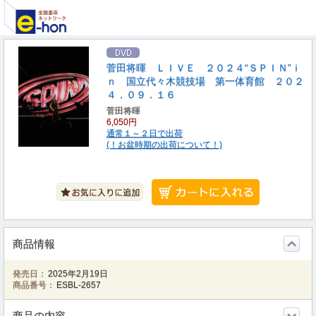
菅田将暉 ＬＩＶＥ ２０２４“ＳＰＩＮ”ｉ
ｎ 国立代々木競技場 第一体育館 ２０２
４．０９．１６
菅田将暉
6,050円
通常１～２日で出荷
(！お盆時期の出荷について！)
商品情報
発売日：
2025年2月19日
商品番号：
ESBL-2657
商品の内容