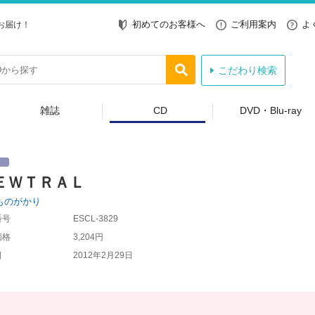
初めてのお客様へ
ご利用案内
よ
お届け！
こだわり検索
雑誌
CD
DVD・Blu-ray
ＥＷＴＲＡＬ
ものがかり
番号
ESCL-3829
価格
3,204円
日
2012年2月29日