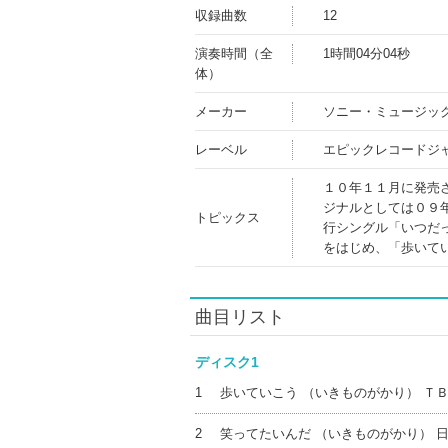
収録曲数
12
演奏時間（全
1時間04分04秒
体）
メーカー
ソニー・ミュージッ
レーベル
エピックレコードジ
１０年１１月に発売
ジナルとしては０９
トピックス
行シングル「いつだ
をはじめ、「歩いて
曲目リスト
ディスク1
1
歩いていこう （いきものがかり） Ｔ
2
笑ってたいんだ （いきものがかり） 