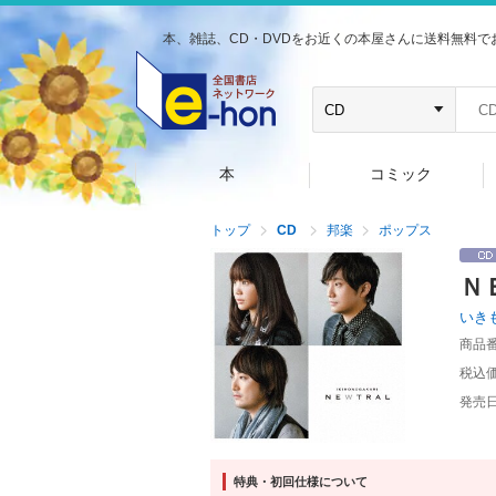
本、雑誌、CD・DVDをお近くの本屋さんに送料無料で
本
コミック
トップ
CD
邦楽
ポップス
Ｎ
いき
商品
税込
発売
特典・初回仕様について