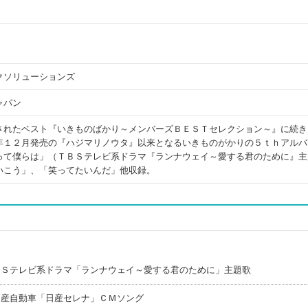
クソリューションズ
ャパン
されたベスト『いきものばかり～メンバーズＢＥＳＴセレクション～』に続き
年１２月発売の『ハジマリノウタ』以来となるいきものがかりの５ｔｈアルバ
って僕らは」（ＴＢＳテレビ系ドラマ『ランナウェイ～愛する君のために』主
いこう」、「笑ってたいんだ」他収録。
ＢＳテレビ系ドラマ「ランナウェイ～愛する君のために」主題歌
日産自動車「日産セレナ」ＣＭソング