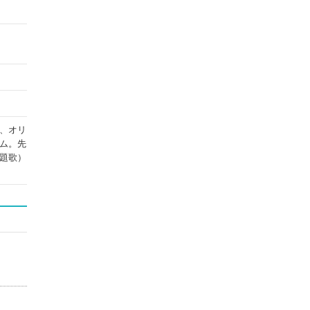
、オリ
ム。先
題歌）