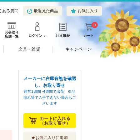
くある質問
最近見た商品
お気に入り
0
お受取り
ログイン
注文履歴
カート
店舗一覧
文具・雑貨
キャンペーン
メーカーに在庫有無を確認
し、お取り寄せ
通常1週間~4週間で出荷 ※品
切れ等で入手できない場合もご
ざいます
カートに入れる
（お取り寄せ）
★お気に入りに追加