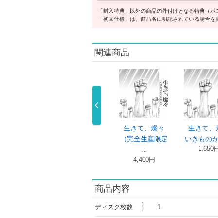
「封入特典」以外の商品の外付けとなる特典（ポ
「初回仕様」は、商品名に明記されている場合を
関連商品
きものがかり
いきものがかり
生きて、燦々
生きて、
 みなさん …
の みなさん …
（完全生産限定
いきもの
11,000 …
6,600円
1,650
…
4,400円
商品内容
ディスク枚数
1