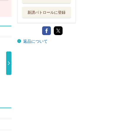
新譜パトロールに登録
返品について
あそび（初回生
あそび
いきものがかり
産限定盤）い …
いきものがかり
の みなさん …
いき
6,050円
3,520円
6,600円