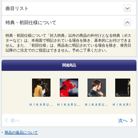
曲目リスト
特典・初回仕様について
特典・初回仕様について「封入特典」以外の商品の外付けとなる特典（ポス
ターなど）は、本画面で明記されている場合を除き、基本的にお付けできま
せん。また、「初回仕様」は、商品名に明記されている場合を除き、発売日
以降のご注文でのご指定はできません。予めご了承ください。
関連商品
ＨＩＫＡＲＵ ＵＴＡＤＡ ＬＩＶＥ ＣＨＲＯＮＩＣＬＥＳ Ｌｉｖｅ Ｓｅｓｓｉｏｎｓ ｆｒｏｍ Ａｉｒ Ｓｔｕｄｉｏｓ（２０２２）
ＨＩＫＡＲＵ ＵＴＡＤＡ ＬＩＶＥ ＣＨＲＯＮＩＣＬＥＳ ＵＴＡＤＡ ＵＮＩＴＥＤ ２００６
ＨＩＫＡＲＵ ＵＴＡＤＡ ＬＩＶＥ ＣＨＲＯＮＩＣＬＥＳ ＷＩＬＤ ＬＩＦＥ（２０１０）
ＨＩＫＡＲＵ ＵＴＡＤＡ ＬＩＶＥ ＣＨＲＯＮＩＣＬＥＳ Ｌａｕｇｈｔｅｒ ｉｎ ｔｈｅ Ｄａｒｋ Ｔｏｕｒ ２０１８
前へ
次へ
商品の返品について