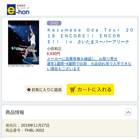
Ｋａｚｕｍａｓａ Ｏｄａ Ｔｏｕｒ ２０
１９ ＥＮＣＯＲＥ！！ ＥＮＣＯＲ
Ｅ！！ ｉｎ さいたまスーパーアリーナ
小田和正
6,930円
メーカーに在庫有無を確認し、お取り寄せ
通常1週間~4週間で出荷 ※品切れ等で入手できな
(C) 2019 Sony Music Labels Inc.
い場合もございます
商品情報
発売日：
2019年11月27日
商品番号：
FHBL-3002