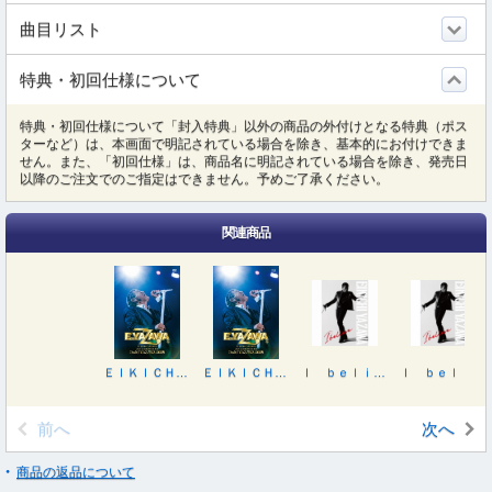
曲目リスト
特典・初回仕様について
特典・初回仕様について「封入特典」以外の商品の外付けとなる特典（ポス
ターなど）は、本画面で明記されている場合を除き、基本的にお付けできま
せん。また、「初回仕様」は、商品名に明記されている場合を除き、発売日
以降のご注文でのご指定はできません。予めご了承ください。
関連商品
ＥＩＫＩＣＨＩ ＹＡＺＡＷＡ ＬＩＶＥ ｉｎ ＴＯＫＹＯ ＤＯＭＥ「Ｄｏ Ｉｔ！ＹＡＺＡＷＡ ２０２５」
ＥＩＫＩＣＨＩ ＹＡＺＡＷＡ ＬＩＶＥ ｉｎ ＴＯＫＹＯ ＤＯＭＥ「Ｄｏ Ｉｔ！ＹＡＺＡＷＡ ２０２５」
Ｉ ｂｅｌｉｅｖｅ（初回限定盤ＴＹＰＥ－Ａ／ＤＶＤ＋ＰＨＯＴＯ ＢＯＯＫ付）
Ｉ ｂｅｌｉｅｖｅ（初回限定盤ＴＹＰＥ－Ａ／Ｂｌｕ－ｒａｙ Ｄｉｓｃ＋ＰＨＯＴＯ ＢＯＯＫ付）
前へ
次へ
商品の返品について