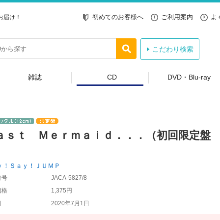
初めてのお客様へ
ご利用案内
よ
お届け！
こだわり検索
雑誌
CD
DVD・Blu-ray
ａｓｔ Ｍｅｒｍａｉｄ．．．（初回限定盤
）
ｙ！Ｓａｙ！ＪＵＭＰ
番号
JACA-5827/8
価格
1,375円
日
2020年7月1日