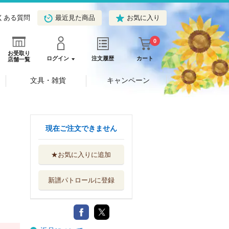
くある質問
最近見た商品
お気に入り
0
お受取り
ログイン
注文履歴
カート
店舗一覧
文具・雑貨
キャンペーン
現在ご注文できません
★お気に入りに追加
新譜パトロールに登録