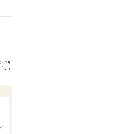
ングル
「Ｌａ
ド
が