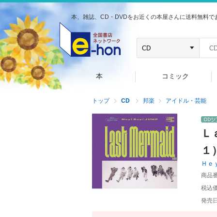
本、雑誌、CD・DVDをお近くの本屋さんに送料無料で
本
コミック
トップ
CD
邦楽
アイドル・芸能
Ｌ
１
Ｈｅ
商品
税込
発売