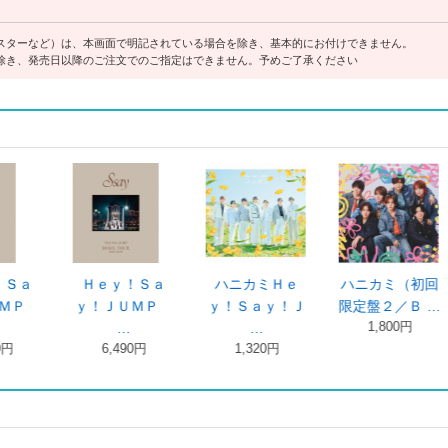
スターなど）は、本画面で明記されている場合を除き、基本的にお付けできません。
除き、発売日以降のご注文でのご指定はできません。予めご了承ください
ハニカミ（初回
ハニカミ（初回
ハニカミ（初回
Ｓ 
限定盤２／Ｄ …
限定盤１／Ｂ …
限定盤１／Ｄ …
ｙ！Ｓ
1,800円
1,800円
1,800円
3