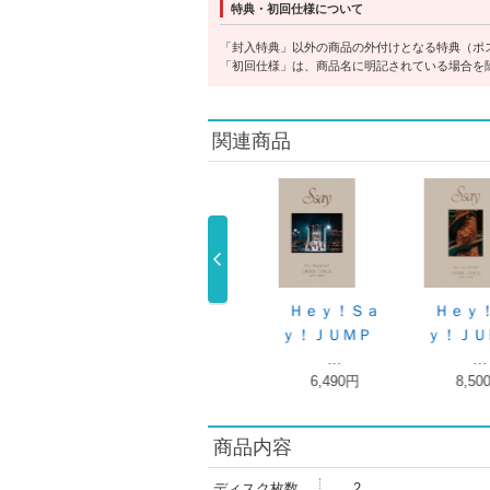
特典・初回仕様について
「封入特典」以外の商品の外付けとなる特典（ポ
「初回仕様」は、商品名に明記されている場合を
関連商品
Ｓａ
Ｈｅｙ！Ｓａ
ハニカミＨｅ
ハニカミ（初回
ＭＰ
ｙ！ＪＵＭＰ
ｙ！Ｓａｙ！Ｊ
限定盤２／Ｂ …
1,800円
…
…
6,490円
1,320円
商品内容
ディスク枚数
2