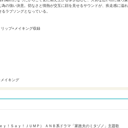
む為の強い決意。切なさと情熱が交互に顔を見せるサウンドが、疾走感に溢れ
せるラブソングとなっている。
デオ・クリップ+メイキング収録
プ+メイキング
ｅｙ！Ｓａｙ！ＪＵＭＰ） ＡＮＢ系ドラマ「家政夫のミタゾノ」主題歌