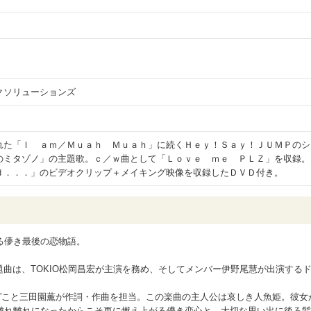
クソリューションズ
れた「Ｉ ａｍ／Ｍｕａｈ Ｍｕａｈ」に続くＨｅｙ！Ｓａｙ！ＪＵＭＰのシ
のミタゾノ」の主題歌。ｃ／ｗ曲として「Ｌｏｖｅ ｍｅ ＰＬＺ」を収録。
ｄ．．．」のビデオクリップ＋メイキング映像を収録したＤＶＤ付き。
る儚き最後の恋物語。
シングル表題曲は、TOKIO松岡昌宏が主演を務め、そしてメンバー伊野尾慧が出演する
ゾノさん”こと三田園薫が作詞・作曲を担当。この楽曲の主人公は哀しき人魚姫。彼女
離れ離れになったからこそ更に燃え上がる儚き恋心と、大切な思い出に後ろ髪