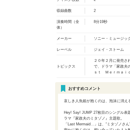
収録曲数
2
演奏時間（全
8分19秒
体）
メーカー
ソニー・ミュージッ
レーベル
ジェイ・ストーム
２０年２月に発売さ
トピックス
で、ドラマ「家政夫
ｓｔ Ｍｅｒｍａｉ
おすすめコメント
哀しき人魚姫が抱くのは、泡沫に消え
Hey! Say! JUMP 27枚目の
ラマ『家政夫のミタゾノ』主題歌。
「Last Mermaid…」は、“ミタ
密かに抱くのは、想い合っていた人と