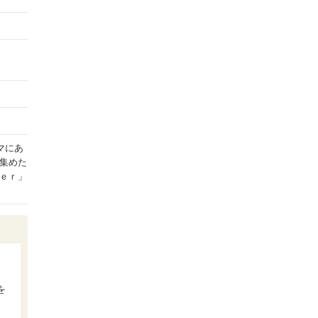
マにあ
集めた
ｅｒ」
を