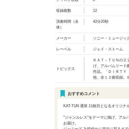
収録曲数
12
演奏時間（全
42分20秒
体）
メーカー
ソニー・ミュージッ
レーベル
ジェイ・ストーム
ＫＡＴ－ＴＵＮの２
げ、アルバムリード
トピックス
作品。「ＤＩＲＴＹ
他、全１２曲収録。
おすすめコメント
KAT-TUN 通算 11枚目となるオリジナ
"ジャンルレス"をテーマに掲げ、アルバ
お届け。
ジャニーズ Jr.時代から現在に至るま