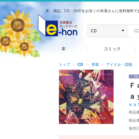
本、雑誌、CD・DVDをお近くの本屋さんに送料無料で
本
コミック
トップ
CD
邦楽
アイドル・芸能
Ｆ
ａ
ＫＡ
商品
税込
発売