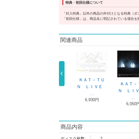
特典・初回仕様について
「封入特典」以外の商品の外付けとなる特典（ポ
「初回仕様」は、商品名に明記されている場合を
関連商品
ＫＡＴ－ＴＵ
ａｎｔａｓｉ
Ｆａｎｔａｓｉ
Ｈｏｎ
Ｎ ＬＩＶＥ
ＫＡＴ－Ｔ …
ａＫＡＴ－Ｔ …
ＫＡＴ－
…
2,970円
2,970円
3,080
6,050円
商品内容
ディスク枚数
2