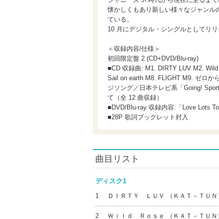
懐かしくもあり新しい様々なジャンルの楽
ている。
10 月にデジタル・シングルとしてリ
＜収録内容/仕様＞
初回限定盤 2 (CD+DVD/Blu-ray)
■CD 収録曲: M1. DIRTY LUV M2. Wild Ro
Sail on earth M8. FLIGHT 
ジソング／日本テレビ系「Going! Sports&N
て（全 12 曲収録）
■DVD/Blu-ray 収録内容:「Love Lots 
■28P 歌詞ブックレット封入
曲目リスト
ディスク1
1
ＤＩＲＴＹ ＬＵＶ （ＫＡＴ－ＴＵＮ
2
Ｗｉｌｄ Ｒｏｓｅ （ＫＡＴ－ＴＵＮ