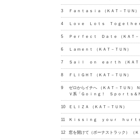
3
Ｆａｎｔａｓｉａ （ＫＡＴ－ＴＵＮ）
4
Ｌｏｖｅ Ｌｏｔｓ Ｔｏｇｅｔｈｅｒ
5
Ｐｅｒｆｅｃｔ Ｄａｔｅ （ＫＡＴ－
6
Ｌａｍｅｎｔ （ＫＡＴ－ＴＵＮ）
7
Ｓａｉｌ ｏｎ ｅａｒｔｈ （ＫＡＴ
8
ＦＬＩＧＨＴ （ＫＡＴ－ＴＵＮ）
9
ゼロからイチへ （ＫＡＴ－ＴＵＮ） 
Ｖ系「Ｇｏｉｎｇ！ Ｓｐｏｒｔｓ＆
10
ＥＬＩＺＡ （ＫＡＴ－ＴＵＮ）
11
Ｋｉｓｓｉｎｇ ｙｏｕｒ ｈｕｒｔｓ
12
窓を開けて（ボーナストラック） （Ｋ