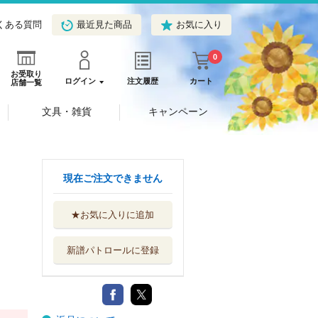
くある質問
最近見た商品
お気に入り
0
お受取り
ログイン
注文履歴
カート
店舗一覧
文具・雑貨
キャンペーン
現在ご注文できません
★お気に入りに追加
新譜パトロールに登録