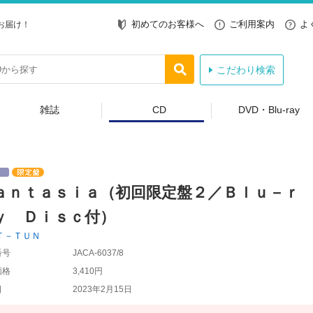
初めてのお客様へ
ご利用案内
よ
お届け！
こだわり検索
雑誌
CD
DVD・Blu-ray
ａｎｔａｓｉａ（初回限定盤２／Ｂｌｕ－ｒ
ｙ Ｄｉｓｃ付）
Ｔ－ＴＵＮ
番号
JACA-6037/8
価格
3,410円
日
2023年2月15日