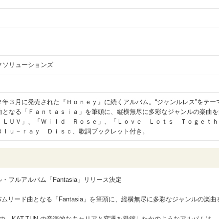
クソリューションズ
２年３月に発売された『Ｈｏｎｅｙ』に続くアルバム。“ジャンルレス”をテー
曲となる「Ｆａｎｔａｓｉａ」を筆頭に、縦横無尽に多彩なジャンルの楽曲を
 ＬＵＶ」、「Ｗｉｌｄ Ｒｏｓｅ」、「Ｌｏｖｅ Ｌｏｔｓ Ｔｏｇｅｔｈ
Ｂｌｕ－ｒａｙ Ｄｉｓｃ、歌詞ブックレット付き。
ル・フルアルバム「Fantasia」リリース決定
ムリード曲となる「Fantasia」を筆頭に、縦横無尽に多彩なジャンルの楽曲
での、KAT-TUN の音楽的なキャリアと変遷を凝縮したかのようなアルバムは、