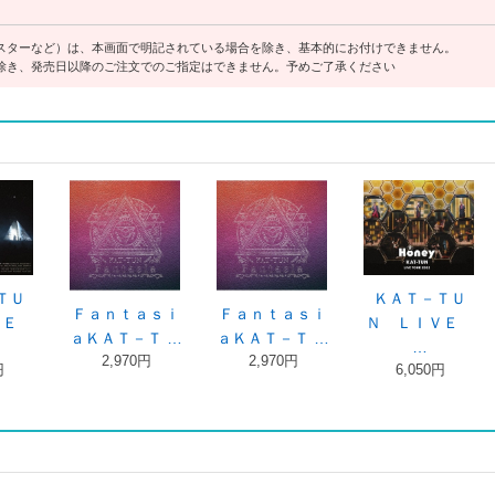
スターなど）は、本画面で明記されている場合を除き、基本的にお付けできません。
除き、発売日以降のご注文でのご指定はできません。予めご了承ください
ｅｙ
Ｈｏｎｅｙ
１５ＴＨ ＡＮ
Ｗｅ Ｊｕｓ
ＴＵＮ
ＫＡＴ－ＴＵＮ
ＮＩＶＥＲＳ …
ｔ Ｇｏ Ｈａ
円
3,080円
5,000円
…
1,100円