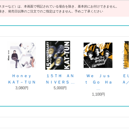
スターなど）は、本画面で明記されている場合を除き、基本的にお付けできません。
除き、発売日以降のご注文でのご指定はできません。予めご了承ください
 ＡＮ
Ｗｅ Ｊｕｓ
ＥＵＰＨＯＲＩ
Ｗｅ Ｊｕｓ
Ｓ …
ｔ Ｇｏ Ｈａ
Ａ／Ｗｅ Ｊ …
ｔ Ｇｏ Ｈａ
円
1,300円
…
…
1,100円
1,100円