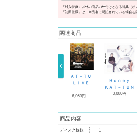
「封入特典」以外の商品の外付けとなる特典（ポ
「初回仕様」は、商品名に明記されている場合を
関連商品
ＫＡＴ－ＴＵ
Ｈｏｎｅｙ
Ｈｏｎｅｙ
１５ＴＨ
 ＬＩＶＥ
ＫＡＴ－ＴＵＮ
ＫＡＴ－ＴＵＮ
ＮＩＶＥＲ
…
3,080円
3,080円
5,000
6,050円
商品内容
ディスク枚数
1