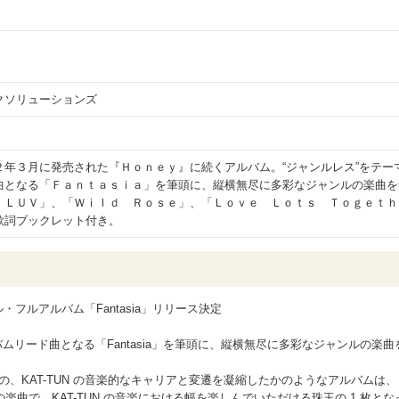
クソリューションズ
２年３月に発売された『Ｈｏｎｅｙ』に続くアルバム。“ジャンルレス”をテー
曲となる「Ｆａｎｔａｓｉａ」を筆頭に、縦横無尽に多彩なジャンルの楽曲を
 ＬＵＶ」、「Ｗｉｌｄ Ｒｏｓｅ」、「Ｌｏｖｅ Ｌｏｔｓ Ｔｏｇｅｔｈ
歌詞ブックレット付き。
ル・フルアルバム「Fantasia」リリース決定
ムリード曲となる「Fantasia」を筆頭に、縦横無尽に多彩なジャンルの楽曲
での、KAT-TUN の音楽的なキャリアと変遷を凝縮したかのようなアルバムは、
曲で、KAT-TUN の音楽における幅を楽しんでいただける珠玉の 1 枚とな