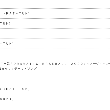
 （ＫＡＴ－ＴＵＮ）
ＴＵＮ）
－ＴＵＮ）
ＮＴＶ系「ＤＲＡＭＡＴＩＣ ＢＡＳＥＢＡＬＬ ２０２２」イメージ・ソング
Ｎｅｗｓ」テーマ・ソング
 （ＫＡＴ－ＴＵＮ）
ａｓｈｉ）