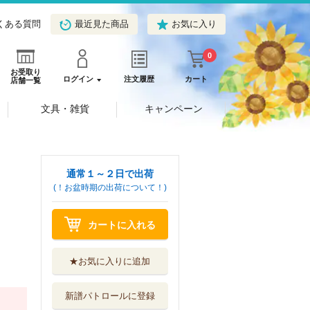
くある質問
最近見た商品
お気に入り
0
お受取り
ログイン
注文履歴
カート
店舗一覧
文具・雑貨
キャンペーン
通常１～２日で出荷
(！お盆時期の出荷について！)
カートに入れる
★お気に入りに追加
新譜パトロールに登録