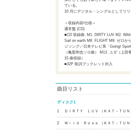
ている。
10 月にデジタル・シングルとしてリ
＜収録内容/仕様＞
通常盤 (CD)
■CD 収録曲: M1. DIRTY LUV M2. Wild Ro
Sail on earth M8. FLIGHT 
ジソング／日本テレビ系「Going! Sports&N
（亀梨和也ソロ曲） M13. ユダ（上田竜也ソ
15 曲収録）
■32P 歌詞ブックレット封入
曲目リスト
ディスク1
1
ＤＩＲＴＹ ＬＵＶ （ＫＡＴ－ＴＵＮ
2
Ｗｉｌｄ Ｒｏｓｅ （ＫＡＴ－ＴＵＮ