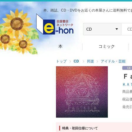
本、雑誌、CD・DVDをお近くの本屋さんに送料無料で
本
コミック
トップ
CD
邦楽
アイドル・芸能
Ｆ
ＫＡ
商品
税込
発売
特典・初回仕様について