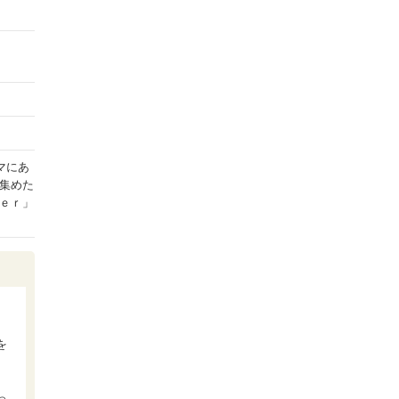
マにあ
集めた
ｅｒ」
を
っ