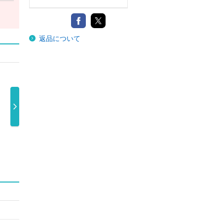
返品について
Ｗｅ Ｊｕｓ
Ｗｅ Ｊｕｓ
Ｒｏａｒ（期間
ｔ Ｇｏ Ｈａ
ｔ Ｇｏ Ｈａ
限定盤１）Ｋ …
ＫＡ
1,100円
…
…
1,300円
1,500円