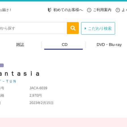
初めてのお客様へ
ご利用案内
よ
お届け！
こだわり検索
雑誌
CD
DVD・Blu-ray
ａｎｔａｓｉａ
Ｔ－ＴＵＮ
番号
JACA-6039
価格
2,970円
日
2023年2月15日