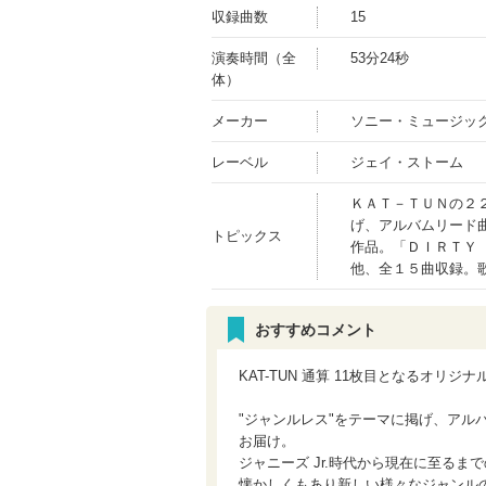
収録曲数
15
演奏時間（全
53分24秒
体）
メーカー
ソニー・ミュージッ
レーベル
ジェイ・ストーム
ＫＡＴ－ＴＵＮの２
げ、アルバムリード
トピックス
作品。「ＤＩＲＴＹ
他、全１５曲収録。
おすすめコメント
KAT-TUN 通算 11枚目となるオリジナ
"ジャンルレス"をテーマに掲げ、アルバ
お届け。
ジャニーズ Jr.時代から現在に至るま
懐かしくもあり新しい様々なジャンルの楽