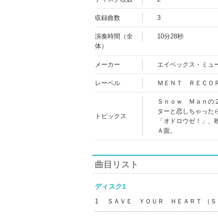
収録曲数
3
演奏時間（全
10分28秒
体）
メーカー
エイベックス・ミュ
レーベル
ＭＥＮＴ ＲＥＣＯ
Ｓｎｏｗ Ｍａｎの
ターと恋しちゃった
トピックス
「オドロウゼ！」、
Ａ面。
曲目リスト
ディスク1
1
ＳＡＶＥ ＹＯＵＲ ＨＥＡＲＴ （Ｓ