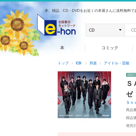
本、雑誌、CD・DVDをお近くの本屋さんに送料無料で
本
コミック
トップ
CD
邦楽
アイドル・芸能
Ｓ
ゼ
Ｓｎ
商品
税込
発売