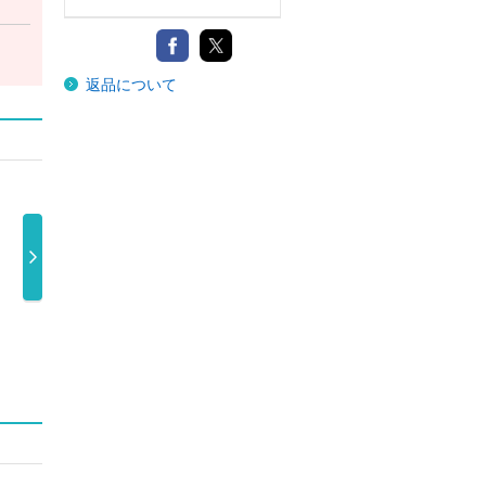
返品について
音故知新（初回
ＳＥＲＩＯＵＳ
ＳＥＲＩＯＵＳ
Ｓ
盤Ａ／Ｂｌｕ …
Ｓｎｏｗ Ｍ …
（初回盤Ａ） …
（
4,180円
1,100円
1,760円