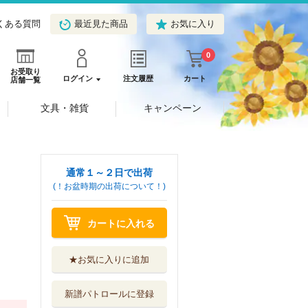
くある質問
最近見た商品
お気に入り
0
お受取り
ログイン
注文履歴
カート
店舗一覧
文具・雑貨
キャンペーン
通常１～２日で出荷
(！お盆時期の出荷について！)
カートに入れる
★お気に入りに追加
新譜パトロールに登録