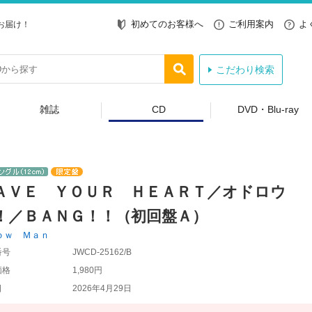
初めてのお客様へ
ご利用案内
よ
お届け！
こだわり検索
雑誌
CD
DVD・Blu-ray
ＡＶＥ ＹＯＵＲ ＨＥＡＲＴ／オドロウ
！／ＢＡＮＧ！！（初回盤Ａ）
ｏｗ Ｍａｎ
番号
JWCD-25162/B
価格
1,980円
日
2026年4月29日