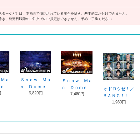
スターなど）は、本画面で明記されている場合を除き、基本的にお付けできません。
除き、発売日以降のご注文でのご指定はできません。予めご了承ください
ウゼ！／
ＢＡＮＧ！！／
音故知新（初回
音故知新
！！ …
ＳＡＶＥ Ｙ …
盤Ａ／ＤＶＤ …
Ｓｎｏｗ Ｍａ
80円
1,100円
4,180円
ｎ
3,300円