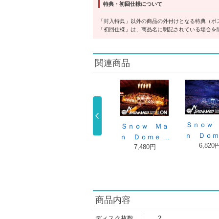
特典・初回仕様について
「封入特典」以外の商品の外付けとなる特典（ポ
「初回仕様」は、商品名に明記されている場合を
関連商品
Ｓｎｏｗ Ｍａ
Ｓｎｏｗ Ｍａ
Ｓｎｏｗ Ｍａ
ｎ Ｄｏｍｅ …
ｎ Ｄｏｍｅ …
ｎ Ｄｏｍｅ …
オドロ
6,820円
6,820円
7,480円
ＢＡＮＧ
1,9
商品内容
ディスク枚数
2