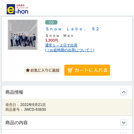
Ｓｎｏｗ Ｌａｂｏ． Ｓ２
Ｓｎｏｗ Ｍａｎ
3,300円
通常１～２日で出荷
(！お盆時期の出荷について！)
商品情報
発売日：
2022年9月21日
商品番号：
JWCD-63830
商品の内容