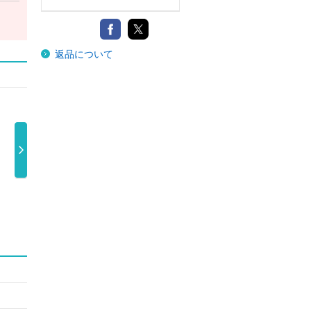
返品について
故知新
ＳＥＲＩＯＵＳ
ＳＥＲＩＯＵＳ
ＳＥＲＩＯＵ
ｗ Ｍａ
Ｓｎｏｗ Ｍ …
（初回盤Ａ） …
（初回盤Ｂ） 
1,100円
1,760円
1,760円
ｎ
300円