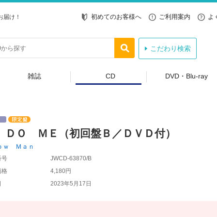
初めてのお客様へ
ご利用案内
よ
お届け！
こだわり検索
雑誌
CD
DVD・Blu-ray
 ＤＯ ＭＥ（初回盤Ｂ／ＤＶＤ付）
ｏｗ Ｍａｎ
番号
JWCD-63870/B
価格
4,180円
日
2023年5月17日