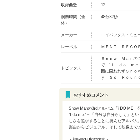
収録曲数
12
演奏時間（全
48分32秒
体）
メーカー
エイベックス・ミュ
レーベル
ＭＥＮＴ ＲＥＣＯ
Ｓｎｏｗ Ｍａｎの
で、“Ｉ ｄｏ ｍｅ
トピックス
囲に囚われずＳｎｏ
ｙ Ｇｏ Ｒｏｕｎ
おすすめコメント
Snow Manの3rdアルバム「i DO ME
“I do me.”＝「自分は自分らしく」
しさを追求することに挑んだアルバム
楽曲からビジュアル、そして映像まで
＜初回盤B 収録内容＞