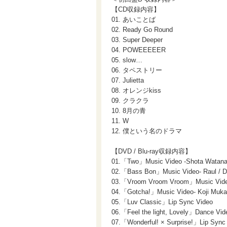
【CD収録内容】
01. あいことば
02. Ready Go Round
03. Super Deeper
04. POWEEEEER
05. slow…
06. タペストリー
07. Julietta
08. オレンジkiss
09. クラクラ
10. 8月の青
11. W
12. 僕という名のドラマ
【DVD / Blu-ray収録内容】
01.「Two」Music Video -Shota Watana
02.「Bass Bon」Music Video- Raul / 
03.「Vroom Vroom Vroom」Music Video-
04.「Gotcha!」Music Video- Koji Mukai
05.「Luv Classic」Lip Sync Video
06.「Feel the light, Lovely」Dance Vid
07.「Wonderful! × Surprise!」Lip Sync