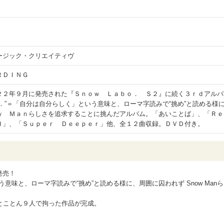
ージック・クリエイティヴ
ＲＤＩＮＧ
２２年９月に発売された『Ｓｎｏｗ Ｌａｂｏ． Ｓ２』に続く３ｒｄアルバ
．”＝「自分は自分らしく」という意味と、ローマ字読みで“挑め”と読める様
ｗ Ｍａｎらしさを追求することに挑んだアルバム。「あいことば」、「Ｒｅ
ｄ」、「Ｓｕｐｅｒ Ｄｅｅｐｅｒ」他、全１２曲収録。ＤＶＤ付き。
」発売！
という意味と、ローマ字読みで“挑め”と読める様に、周囲に囚われず Snow Manら
。
とことん９人で拘った作品が完成。