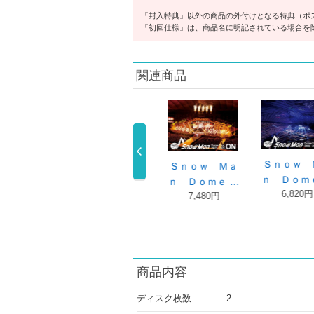
「封入特典」以外の商品の外付けとなる特典（ポ
「初回仕様」は、商品名に明記されている場合を
関連商品
Ｓｎｏｗ Ｍａ
Ｍａ
ｎ Ｄｏｍｅ …
 …
ＳＡＶＥ ＹＯ
オドロウゼ！／
6,820円
ＵＲ ＨＥＡ …
ＢＡＮＧ！！ …
1,980円
1,980円
商品内容
ディスク枚数
2