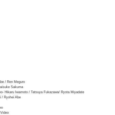
be / Ren Meguro
Daisuke Sakuma
 Hikaru Iwamoto / Tatsuya Fukazawa/ Ryota Miyadate
 / Ryohei Abe
eo
 Video