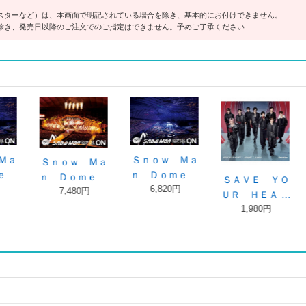
スターなど）は、本画面で明記されている場合を除き、基本的にお付けできません。
除き、発売日以降のご注文でのご指定はできません。予めご了承ください
ＢＡＮＧ！！／
音故知新（初回
音故知新（初回
音
ＳＡＶＥ Ｙ …
盤Ａ／ＤＶＤ …
盤Ａ／Ｂｌｕ …
Ｓｎｏ
1,100円
4,180円
4,180円
3,