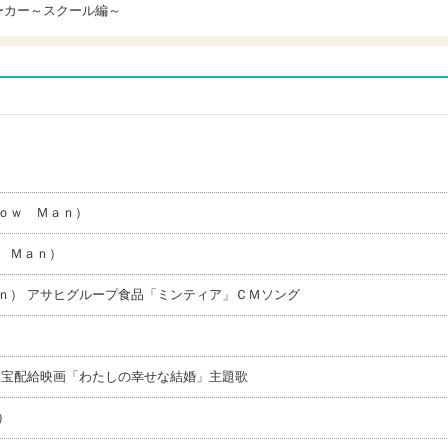
りポーカー～スクール編～
ｏｗ Ｍａｎ）
 Ｍａｎ）
ｎ） アサヒグループ食品「ミンティア」ＣＭソング
東宝配給映画「わたしの幸せな結婚」主題歌
）