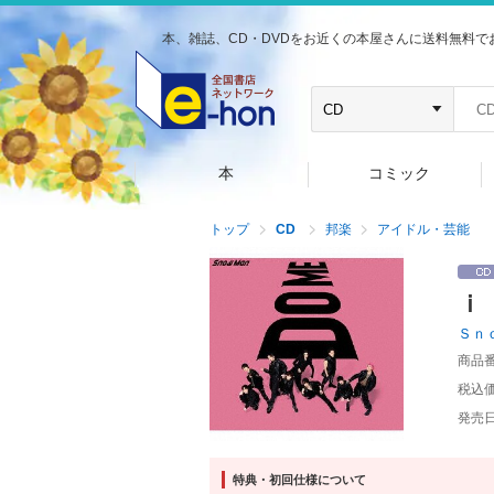
本、雑誌、CD・DVDをお近くの本屋さんに送料無料で
本
コミック
トップ
CD
邦楽
アイドル・芸能
ｉ
Ｓｎ
商品
税込
発売
特典・初回仕様について