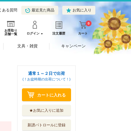
くある質問
最近見た商品
お気に入り
0
お受取り
ログイン
注文履歴
カート
店舗一覧
文具・雑貨
キャンペーン
通常１～２日で出荷
(！お盆時期の出荷について！)
カートに入れる
★お気に入りに追加
新譜パトロールに登録