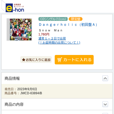
Ｄａｎｇｅｒｈｏｌｉｃ（初回盤Ａ）
Ｓｎｏｗ Ｍａｎ
1,760円
通常１～２日で出荷
(！お盆時期の出荷について！)
商品情報
発売日：
2023年9月6日
商品番号：
JWCD-63894/B
商品の内容