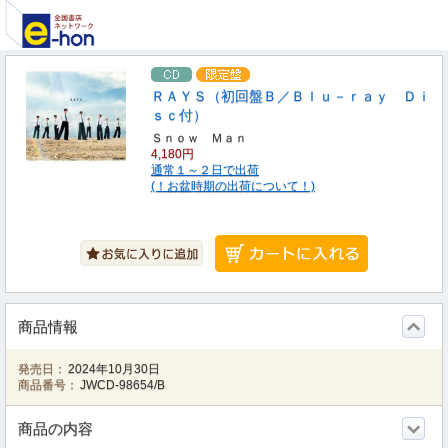
ＲＡＹＳ（初回盤Ｂ／Ｂｌｕ－ｒａｙ Ｄｉ
ｓｃ付）
Ｓｎｏｗ Ｍａｎ
4,180円
通常１～２日で出荷
(！お盆時期の出荷について！)
商品情報
発売日：
2024年10月30日
商品番号：
JWCD-98654/B
商品の内容