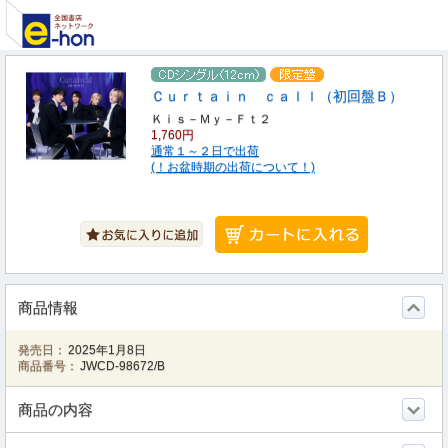
Ｃｕｒｔａｉｎ ｃａｌｌ（初回盤Ｂ）
Ｋｉｓ－Ｍｙ－Ｆｔ２
1,760円
通常１～２日で出荷
(！お盆時期の出荷について！)
商品情報
発売日：
2025年1月8日
商品番号：
JWCD-98672/B
商品の内容