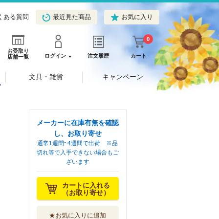
くある質問
最近見た商品
お気に入り
0
お受取り
ログイン
注文履歴
カート
店舗一覧
文具・雑貨
キャンペーン
メーカーに在庫有無を確認
し、お取り寄せ
通常1週間~4週間で出荷 ※品
切れ等で入手できない場合もご
ざいます
カートに入れる
（お取り寄せ）
★お気に入りに追加