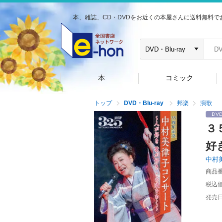
本、雑誌、CD・DVDをお近くの本屋さんに送料無料で
本
コミック
トップ
DVD・Blu-ray
邦楽
演歌
３
好
中村
商品
税込
発売