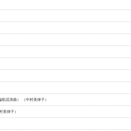
編歌謡浪曲） （中村美律子）
村美律子）