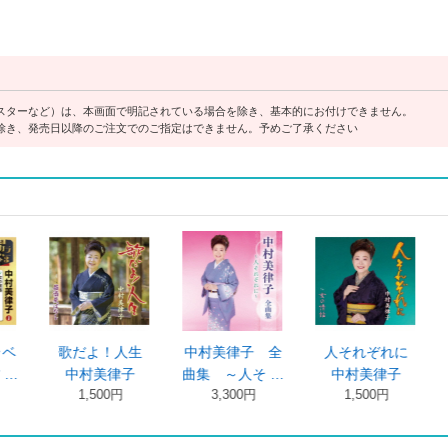
スターなど）は、本画面で明記されている場合を除き、基本的にお付けできません。
除き、発売日以降のご注文でのご指定はできません。予めご了承ください
ふうふ
中村美律子 ベ
晩酌
中村美律子全
村美律子
ストセレクシ …
中村美律子
集～銀の雨～
,500円
4,100円
1,400円
3,300円