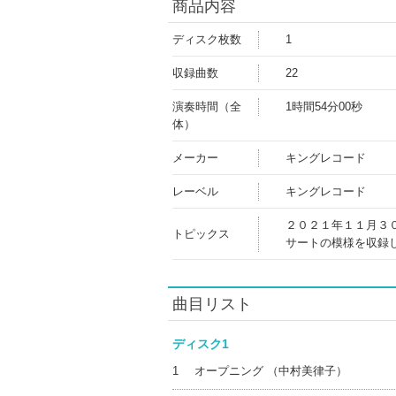
商品内容
ディスク枚数
1
収録曲数
22
演奏時間（全
1時間54分00秒
体）
メーカー
キングレコード
レーベル
キングレコード
２０２１年１１月３
トピックス
サートの模様を収録
曲目リスト
ディスク1
1
オープニング （中村美律子）