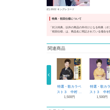
(C) 2022 キングレコード
特典・初回仕様について
「封入特典」以外の商品の外付けとなる特典（ポ
「初回仕様」は、商品名に明記されている場合を
関連商品
歌だよ！人生
中村美律子 全
人それぞれに
中村美律子
曲集 ～人そ …
中村美律子
中
1,500円
3,300円
1,500円
1