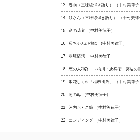
13
春雨（三味線弾き語り） （中村美律子
14
奴さん（三味線弾き語り） （中村美律
15
命の花道 （中村美律子）
16
母ちゃんの挽歌 （中村美律子）
17
壺坂情話 （中村美律子）
18
恋の大和路 ～梅川・忠兵衛「冥途の飛
19
浪花しぐれ「桂春団治」 （中村美律子
20
瞼の母 （中村美律子）
21
河内おとこ節 （中村美律子）
22
エンディング （中村美律子）