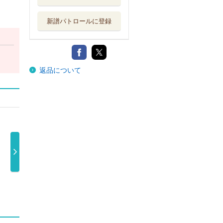
新譜パトロールに登録
返品について
曲
中村美律子オリ
中村美律子カバ
３５周年記念
 …
ジナルベスト …
ーベスト３０ …
中村美律子コ …
2,500円
3,000円
3,100円