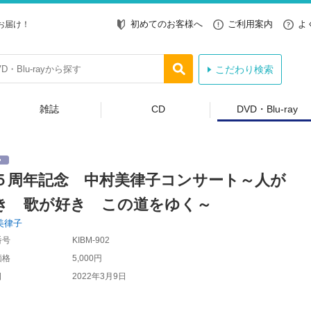
初めてのお客様へ
ご利用案内
よ
お届け！
こだわり検索
雑誌
CD
DVD・Blu-ray
５周年記念 中村美律子コンサート～人が
き 歌が好き この道をゆく～
美律子
番号
KIBM-902
価格
5,000円
日
2022年3月9日