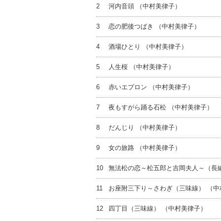
2
河内音頭 （中村美律子）
3
恋の肥後つばき （中村美律子）
4
酒場ひとり （中村美律子）
5
人生桜 （中村美律子）
6
赤いエプロン （中村美律子）
7
夜もすがら踊る石松 （中村美律子）
8
だんじり （中村美律子）
9
女の旅路 （中村美律子）
10
無法松の恋～松五郎と吉岡夫人～（長
11
お座附三下り～さわぎ（三味線） （中
12
四丁目（三味線） （中村美律子）