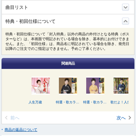
曲目リスト
特典・初回仕様について
特典・初回仕様について「封入特典」以外の商品の外付けとなる特典（ポス
ターなど）は、本画面で明記されている場合を除き、基本的にお付けできま
せん。また、「初回仕様」は、商品名に明記されている場合を除き、発売日
以降のご注文でのご指定はできません。予めご了承ください。
関連商品
人生万歳
特選・歌カラベスト３ 中村美律子２
特選・歌カラベスト３ 中村美律子１
歌だよ！人生
前へ
次へ
商品の返品について