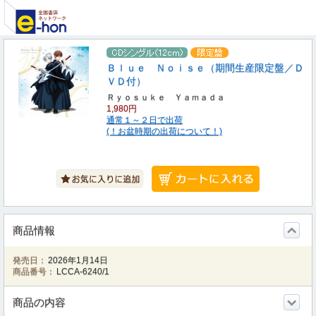
Ｂｌｕｅ Ｎｏｉｓｅ（期間生産限定盤／Ｄ
ＶＤ付）
Ｒｙｏｓｕｋｅ Ｙａｍａｄａ
1,980円
通常１～２日で出荷
(！お盆時期の出荷について！)
商品情報
発売日：
2026年1月14日
商品番号：
LCCA-6240/1
商品の内容