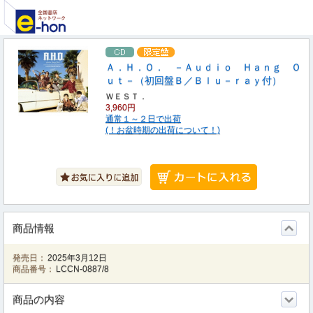
Ａ．Ｈ．Ｏ． －Ａｕｄｉｏ Ｈａｎｇ Ｏ
ｕｔ－（初回盤Ｂ／Ｂｌｕ－ｒａｙ付）
ＷＥＳＴ．
3,960円
通常１～２日で出荷
(！お盆時期の出荷について！)
商品情報
発売日：
2025年3月12日
商品番号：
LCCN-0887/8
商品の内容