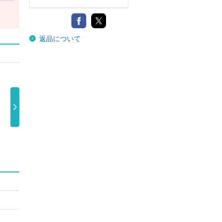
返品について
変身（初回盤Ａ
変身（初回盤Ｂ
あっちむいてほ
あっ
／ＤＶＤ付） …
／Ｂｌｕ－ｒ …
い（初回盤Ａ …
い（
4,400円
4,400円
1,750円