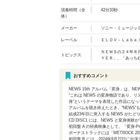
演奏時間（全
42分33秒
体）
メーカー
ソニー・ミュージッ
レーベル
ＥＬＯＶ－Ｌａｂｅ
ＮＥＷＳの２４年８
トピックス
ＹＥＲ」、「あっち
おすすめコメント
NEWS 15th アルバム「変身」は、
“これは NEWS の変身物語であり、
身”というテーマを表現した作品になっ
アルバムを聴き終えたとき、“NEWS”も
結成23年目に突入する NEWS がた
CD DISC1 には、NEWS と変身体
初回盤 A の特典映像として、「変身-Prologu
ボーナストラックには「METROCK 
初回盤 B には、2024年9月22日に出演