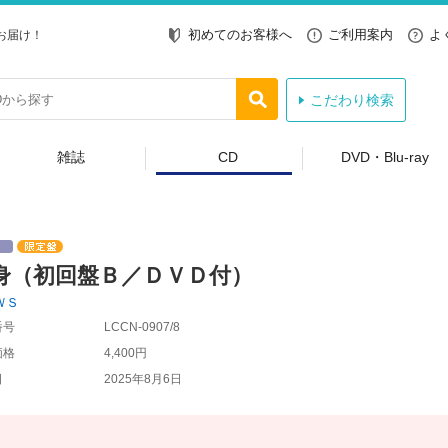
初めてのお客様へ
ご利用案内
よ
お届け！
こだわり検索
雑誌
CD
DVD・Blu-ray
身（初回盤Ｂ／ＤＶＤ付）
ＷＳ
番号
LCCN-0907/8
価格
4,400円
日
2025年8月6日