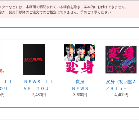
スターなど）は、本画面で明記されている場合を除き、基本的にお付けできません。
除き、発売日以降のご注文でのご指定はできません。予めご了承ください
 ＬＩ
ＮＥＷＳ ＬＩ
変身
変身（初回盤Ａ
Ｕ …
ＶＥ ＴＯＵ …
ＮＥＷＳ
／Ｂｌｕ－ｒ …
円
7,480円
3,630円
4,400円