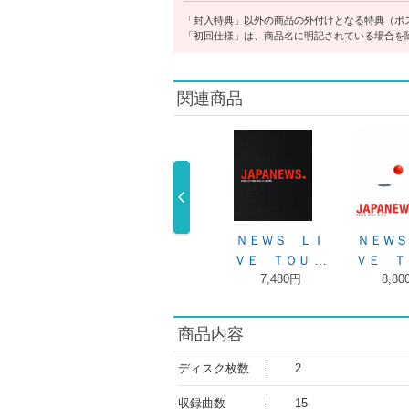
「封入特典」以外の商品の外付けとなる特典（ポ
「初回仕様」は、商品名に明記されている場合を
関連商品
ＫＭＫ
ＫＭＫ（初回盤
ＮＥＷＳ ＬＩ
ＮＥＷＳ
ＮＥＷＳ
Ｂ／Ｂｌｕ－ …
ＶＥ ＴＯＵ …
ＶＥ ＴＯ
3,630円
4,400円
7,480円
8,800
商品内容
ディスク枚数
2
収録曲数
15