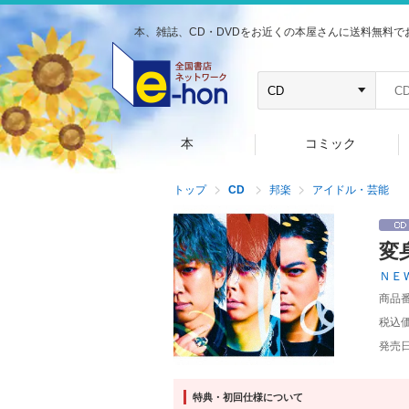
本、雑誌、CD・DVDをお近くの本屋さんに送料無料で
本
コミック
トップ
CD
邦楽
アイドル・芸能
変
ＮＥ
商品
税込
発売
特典・初回仕様について