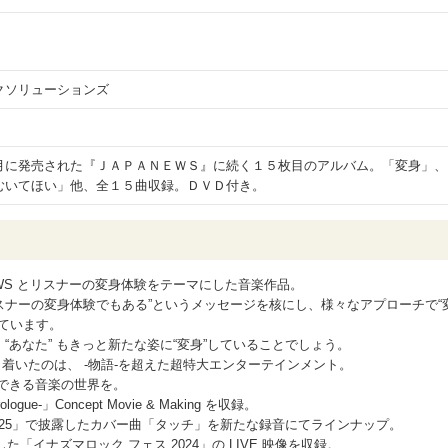
クソリューションズ
ｌ
月に発売された『ＪＡＰＡＮＥＷＳ』に続く１５枚目のアルバム。「変身」、
むいてほい」他、全１５曲収録。ＤＶＤ付き。
NEWS とリスナーの変身体験をテーマにした音楽作品。
リスナーの変身体験でもある”というメッセージを核にし、様々なアプローチで“
ています。
 “あなた” もきっと新たな姿に“変身”していることでしょう。
どり着いたのは、 -物語-を超えた超特大エンターテインメント。
験ができる音楽の世界を。
e-」Concept Movie & Making を収録。
2025」で披露したカバー曲「タッチ」を新たな録音にてラインナップ。
した「イナズマロック フェス 2024」の LIVE 映像を収録。