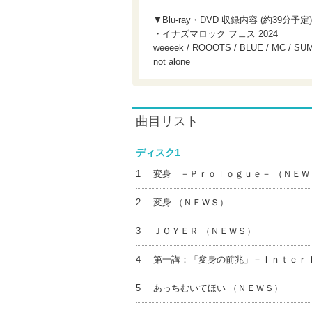
▼Blu-ray・DVD 収録内容 (約39分予定)
・イナズマロック フェス 2024
weeeek / ROOOTS / BLUE / MC / 
not alone
曲目リスト
ディスク1
1
変身 －Ｐｒｏｌｏｇｕｅ－ （ＮＥＷ
2
変身 （ＮＥＷＳ）
3
ＪＯＹＥＲ （ＮＥＷＳ）
4
第一講：「変身の前兆」－Ｉｎｔｅｒｌ
5
あっちむいてほい （ＮＥＷＳ）