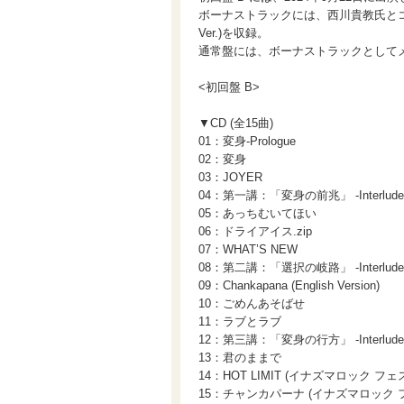
ボーナストラックには、西川貴教氏とコラボ
Ver.)を収録。
通常盤には、ボーナストラックとして
<初回盤 B>
▼CD (全15曲)
01：変身-Prologue
02：変身
03：JOYER
04：第一講：「変身の前兆」 -Interlude
05：あっちむいてほい
06：ドライアイス.zip
07：WHAT’S NEW
08：第二講：「選択の岐路」 -Interlude
09：Chankapana (English Version)
10：ごめんあそばせ
11：ラブとラブ
12：第三講：「変身の行方」 -Interlude
13：君のままで
14：HOT LIMIT (イナズマロック フェス 2
15：チャンカパーナ (イナズマロック フェス 