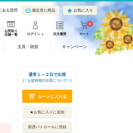
くある質問
最近見た商品
お気に入り
0
お受取り
ログイン
注文履歴
カート
店舗一覧
文具・雑貨
キャンペーン
通常１～２日で出荷
(！お盆時期の出荷について！)
カートに入れる
★お気に入りに追加
新譜パトロールに登録